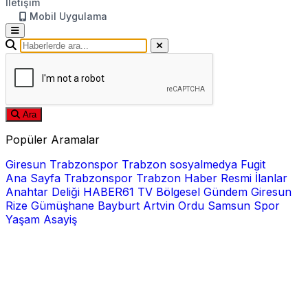
İletişim
Mobil Uygulama
Ara
Popüler Aramalar
Giresun
Trabzonspor
Trabzon
sosyalmedya
Fugit
Ana Sayfa
Trabzonspor
Trabzon Haber
Resmi İlanlar
Anahtar Deliği
HABER61 TV
Bölgesel
Gündem
Giresun
Rize
Gümüşhane
Bayburt
Artvin
Ordu
Samsun
Spor
Yaşam
Asayiş