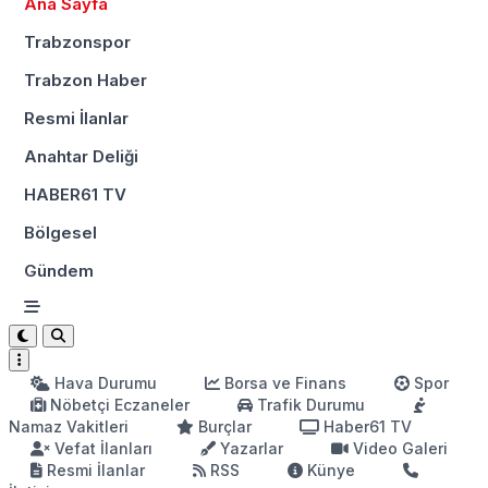
Ana Sayfa
Trabzonspor
Trabzon Haber
Resmi İlanlar
Anahtar Deliği
HABER61 TV
Bölgesel
Gündem
Hava Durumu
Borsa ve Finans
Spor
Nöbetçi Eczaneler
Trafik Durumu
Namaz Vakitleri
Burçlar
Haber61 TV
Vefat İlanları
Yazarlar
Video Galeri
Resmi İlanlar
RSS
Künye