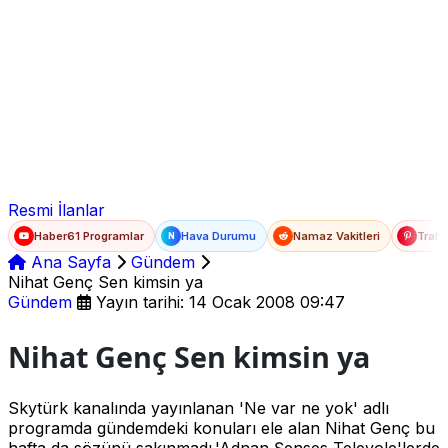
Ad Soyad
E-posta
Şifre
Resmi İlanlar
Haber61 Programlar
Hava Durumu
Namaz Vakitleri
Trafi
N
Ana Sayfa
Gündem
Nihat Genç Sen kimsin ya
Gündem
Yayın tarihi: 14 Ocak 2008 09:47
Nihat Genç Sen kimsin ya
Skytürk kanalında yayınlanan 'Ne var ne yok' adlı
programda gündemdeki konuları ele alan Nihat Genç bu