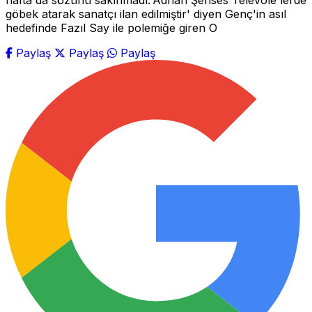
hafta da sözünü sakınmadı.'Adnan Şenses Televole'lerde
göbek atarak sanatçı ilan edilmiştir' diyen Genç'in asıl
hedefinde Fazıl Say ile polemiğe giren O
Paylaş
Paylaş
Paylaş