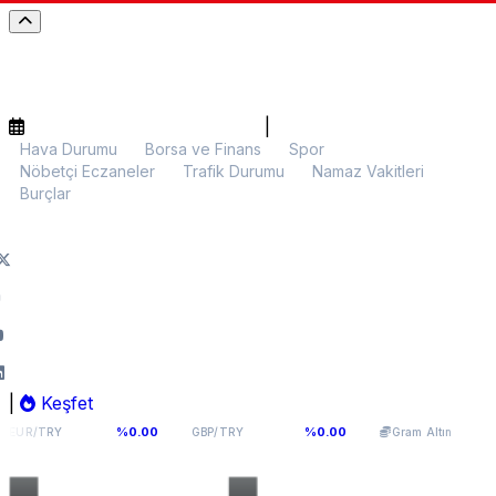
|
Hava Durumu
Borsa ve Finans
Spor
Nöbetçi Eczaneler
Trafik Durumu
Namaz Vakitleri
Burçlar
|
Keşfet
,976
64,0893
5.951,63
%0.00
%0.00
%0.23
GBP/TRY
Gram Altın