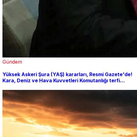
Gündem
Yüksek Askeri Şura (YAŞ) kararları, Resmi Gazete'de!
Kara, Deniz ve Hava Kuvvetleri Komutanlığı terfi
listesi açıklandı