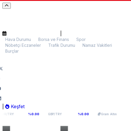
|
Hava Durumu
Borsa ve Finans
Spor
Nöbetçi Eczaneler
Trafik Durumu
Namaz Vakitleri
Burçlar
|
Keşfet
976
64,0893
6.000,58
%0.00
%0.00
%0.32
GBP/TRY
Gram Altın