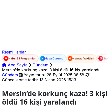
Ad Soyad
E-posta
Şifre
Resmi İlanlar
Haber61 Programlar
Hava Durumu
Namaz Vakitleri
Trafi
N
Ana Sayfa
Gündem
Mersin’de korkunç kaza! 3 kişi öldü 16 kişi yaralandı
Gündem
Yayın tarihi: 28 Eylül 2025 08:58
Güncellenme tarihi: 13 Nisan 2026 15:13
Mersin’de korkunç kaza! 3 kişi
öldü 16 kişi yaralandı