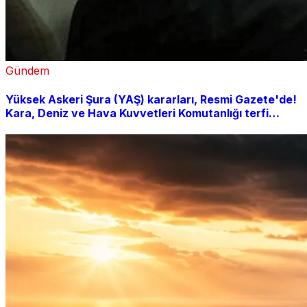
Gündem
Yüksek Askeri Şura (YAŞ) kararları, Resmi Gazete'de!
Kara, Deniz ve Hava Kuvvetleri Komutanlığı terfi
listesi açıklandı