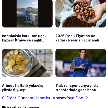
İstanbul’da korkutan uçak
2026 Fındık Fiyatları ne
kazası! İtfaiye ve sağlık
kadar? Resmen açıklandı
ekipleri sevk edildi
Altında haftalık yükseliş
Trabzonspor dünya yıldızı
yüzde 6’yı aştı
transferinde gaza bastı
Diğer Gündem Haberleri
Anasayfaya Dön
Popüler Etiketler