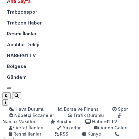
Ana Sayfa
Trabzonspor
Trabzon Haber
Resmi İlanlar
Anahtar Deliği
HABER61 TV
Bölgesel
Gündem
Hava Durumu
Borsa ve Finans
Spor
Nöbetçi Eczaneler
Trafik Durumu
Namaz Vakitleri
Burçlar
Haber61 TV
Vefat İlanları
Yazarlar
Video Galeri
Resmi İlanlar
RSS
Künye