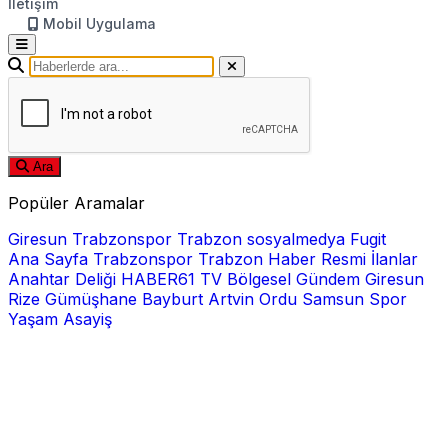
İletişim
Mobil Uygulama
Ara
Popüler Aramalar
Giresun
Trabzonspor
Trabzon
sosyalmedya
Fugit
Ana Sayfa
Trabzonspor
Trabzon Haber
Resmi İlanlar
Anahtar Deliği
HABER61 TV
Bölgesel
Gündem
Giresun
Rize
Gümüşhane
Bayburt
Artvin
Ordu
Samsun
Spor
Yaşam
Asayiş