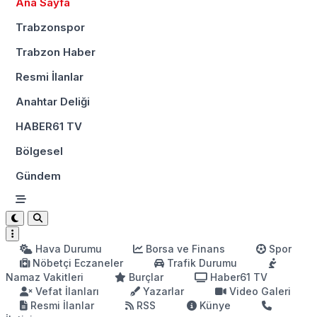
Ana Sayfa
Trabzonspor
Trabzon Haber
Resmi İlanlar
Anahtar Deliği
HABER61 TV
Bölgesel
Gündem
Hava Durumu
Borsa ve Finans
Spor
Nöbetçi Eczaneler
Trafik Durumu
Namaz Vakitleri
Burçlar
Haber61 TV
Vefat İlanları
Yazarlar
Video Galeri
Resmi İlanlar
RSS
Künye