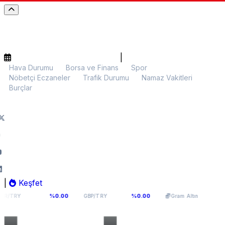
|
Hava Durumu
Borsa ve Finans
Spor
Nöbetçi Eczaneler
Trafik Durumu
Namaz Vakitleri
Burçlar
|
Keşfet
1066
64,291
6.126,48
%0.00
%0.00
%0.01
GBP/TRY
Gram Altın