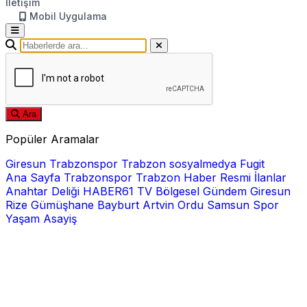
İletişim
Mobil Uygulama
Ara
Popüler Aramalar
Giresun
Trabzonspor
Trabzon
sosyalmedya
Fugit
Ana Sayfa
Trabzonspor
Trabzon Haber
Resmi İlanlar
Anahtar Deliği
HABER61 TV
Bölgesel
Gündem
Giresun
Rize
Gümüşhane
Bayburt
Artvin
Ordu
Samsun
Spor
Yaşam
Asayiş