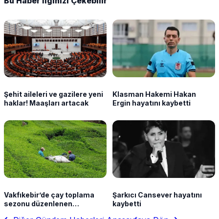
Bu Haber İlginizi Çekebilir
Şehit aileleri ve gazilere yeni
Klasman Hakemi Hakan
haklar! Maaşları artacak
Ergin hayatını kaybetti
Vakfıkebir’de çay toplama
Şarkıcı Cansever hayatını
sezonu düzenlenen
kaybetti
programla açıldı