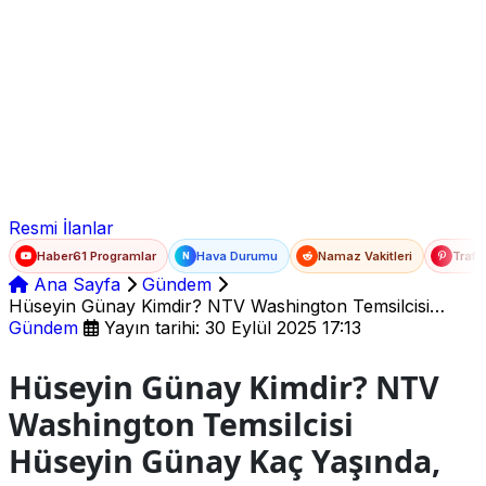
Ad Soyad
E-posta
Şifre
Resmi İlanlar
Haber61 Programlar
Hava Durumu
Namaz Vakitleri
Trafi
N
Ana Sayfa
Gündem
Hüseyin Günay Kimdir? NTV Washington Temsilcisi
Hüseyin Günay Kaç Yaşında, Nereli ve Evli Mi?
Gündem
Yayın tarihi: 30 Eylül 2025 17:13
Hüseyin Günay Kimdir? NTV
Washington Temsilcisi
Hüseyin Günay Kaç Yaşında,