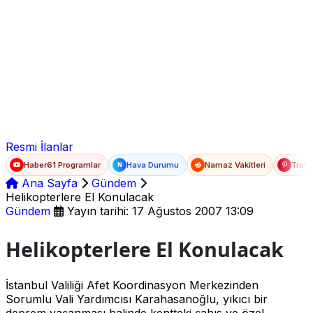
Ad Soyad
E-posta
Şifre
Resmi İlanlar
Haber61 Programlar
Hava Durumu
Namaz Vakitleri
Trafi
N
Ana Sayfa
Gündem
Helikopterlere El Konulacak
Gündem
Yayın tarihi: 17 Ağustos 2007 13:09
Helikopterlere El Konulacak
İstanbul Valiliği Afet Koordinasyon Merkezinden
Sorumlu Vali Yardımcısı Karahasanoğlu, yıkıcı bir