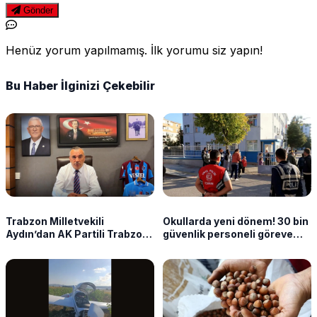
Gönder
Henüz yorum yapılmamış. İlk yorumu siz yapın!
Bu Haber İlginizi Çekebilir
Trabzon Milletvekili
Okullarda yeni dönem! 30 bin
Aydın’dan AK Partili Trabzon
güvenlik personeli göreve
vekillerine sert tepki:
başlayacak
“İmzanızı geri çekin!”