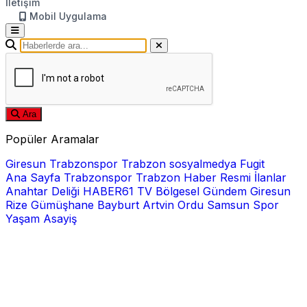
İletişim
Mobil Uygulama
Ara
Popüler Aramalar
Giresun
Trabzonspor
Trabzon
sosyalmedya
Fugit
Ana Sayfa
Trabzonspor
Trabzon Haber
Resmi İlanlar
Anahtar Deliği
HABER61 TV
Bölgesel
Gündem
Giresun
Rize
Gümüşhane
Bayburt
Artvin
Ordu
Samsun
Spor
Yaşam
Asayiş