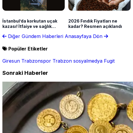
İstanbul’da korkutan uçak
2026 Fındık Fiyatları ne
kazası! İtfaiye ve sağlık
kadar? Resmen açıklandı
ekipleri sevk edildi
Diğer Gündem Haberleri
Anasayfaya Dön
Popüler Etiketler
Giresun
Trabzonspor
Trabzon
sosyalmedya
Fugit
Sonraki Haberler