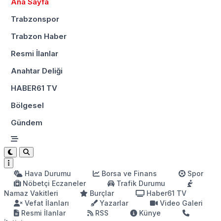
Ana Sayfa
Trabzonspor
Trabzon Haber
Resmi İlanlar
Anahtar Deliği
HABER61 TV
Bölgesel
Gündem
Hava Durumu
Borsa ve Finans
Spor
Nöbetçi Eczaneler
Trafik Durumu
Namaz Vakitleri
Burçlar
Haber61 TV
Vefat İlanları
Yazarlar
Video Galeri
Resmi İlanlar
RSS
Künye