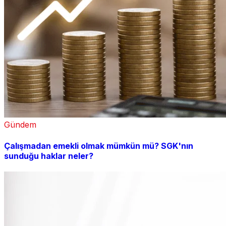
Gündem
Çalışmadan emekli olmak mümkün mü? SGK'nın
sunduğu haklar neler?