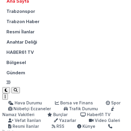
Ana Sayfa
Trabzonspor
Trabzon Haber
Resmi İlanlar
Anahtar Deliği
HABER61 TV
Bölgesel
Gündem
Hava Durumu
Borsa ve Finans
Spor
Nöbetçi Eczaneler
Trafik Durumu
Namaz Vakitleri
Burçlar
Haber61 TV
Vefat İlanları
Yazarlar
Video Galeri
Resmi İlanlar
RSS
Künye