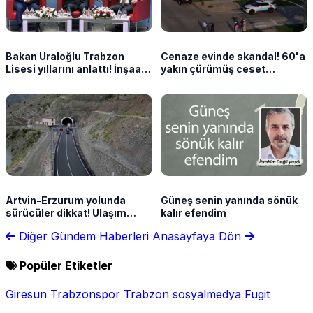
Bakan Uraloğlu Trabzon
Cenaze evinde skandal! 60'a
Lisesi yıllarını anlattı! İnşaat
yakın çürümüş ceset
mühendisliğini böyle seçti
bulundu
Artvin-Erzurum yolunda
Güneş senin yanında sönük
sürücüler dikkat! Ulaşım
kalır efendim
kontrollü sağlanacak
Diğer Gündem Haberleri
Anasayfaya Dön
Popüler Etiketler
Giresun
Trabzonspor
Trabzon
sosyalmedya
Fugit