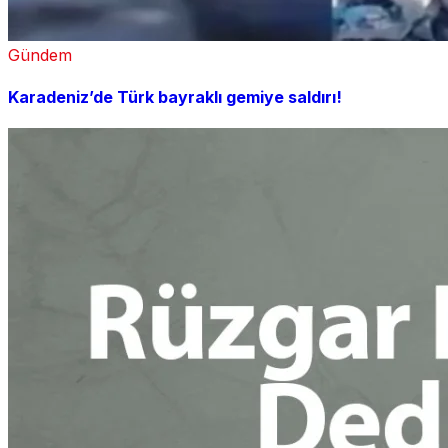
Gündem
Karadeniz’de Türk bayraklı gemiye saldırı!