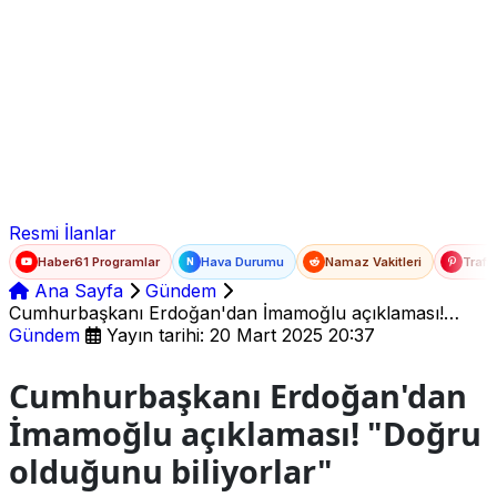
Ad Soyad
E-posta
Şifre
Resmi İlanlar
Haber61 Programlar
Hava Durumu
Namaz Vakitleri
Trafi
N
Ana Sayfa
Gündem
Cumhurbaşkanı Erdoğan'dan İmamoğlu açıklaması!
"Doğru olduğunu biliyorlar"
Gündem
Yayın tarihi: 20 Mart 2025 20:37
Cumhurbaşkanı Erdoğan'dan
İmamoğlu açıklaması! "Doğru
olduğunu biliyorlar"