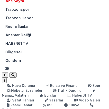
Ana Sayfa
Trabzonspor
Trabzon Haber
Resmi İlanlar
Anahtar Deliği
HABER61 TV
Bölgesel
Gündem
Hava Durumu
Borsa ve Finans
Spor
Nöbetçi Eczaneler
Trafik Durumu
Namaz Vakitleri
Burçlar
Haber61 TV
Vefat İlanları
Yazarlar
Video Galeri
Resmi İlanlar
RSS
Künye