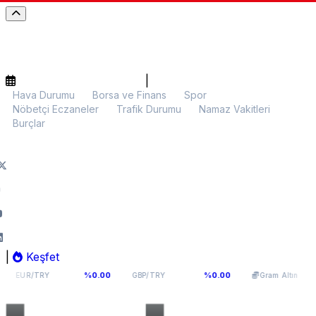
|
Hava Durumu
Borsa ve Finans
Spor
Nöbetçi Eczaneler
Trafik Durumu
Namaz Vakitleri
Burçlar
|
Keşfet
4,976
64,0893
5.981,23
%0.00
%0.00
%0.09
GBP/TRY
Gram Altın