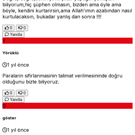
biliyorum,hiç şüphen olmasın, bizden ama öyle ama
böyle, kendini kurtarirsin,ama Allah'ımın azabından nasıl
kurtulacaksın, bukadar yanlış dan sonra !!!!
0
0
Yanıtla
Y
Yörüklü
1 yıl önce
Paralarin sifirlanmasinin talimat verilmesininde doğru
olduğunu bizte biliyoruz.
0
0
Yanıtla
G
göster
1 yıl önce