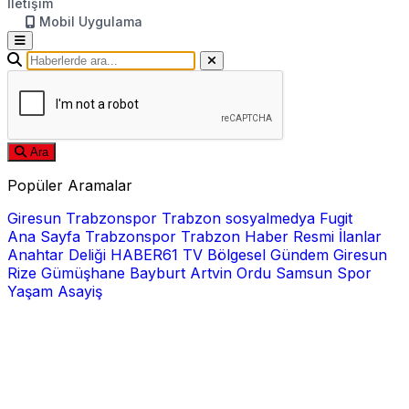
İletişim
Mobil Uygulama
Ara
Popüler Aramalar
Giresun
Trabzonspor
Trabzon
sosyalmedya
Fugit
Ana Sayfa
Trabzonspor
Trabzon Haber
Resmi İlanlar
Anahtar Deliği
HABER61 TV
Bölgesel
Gündem
Giresun
Rize
Gümüşhane
Bayburt
Artvin
Ordu
Samsun
Spor
Yaşam
Asayiş