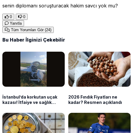
senin diplomanı soruşturacak hakim savcı yok mu?
0
0
Yanıtla
Tüm Yorumları Gör
(24)
Bu Haber İlginizi Çekebilir
İstanbul’da korkutan uçak
2026 Fındık Fiyatları ne
kazası! İtfaiye ve sağlık
kadar? Resmen açıklandı
ekipleri sevk edildi