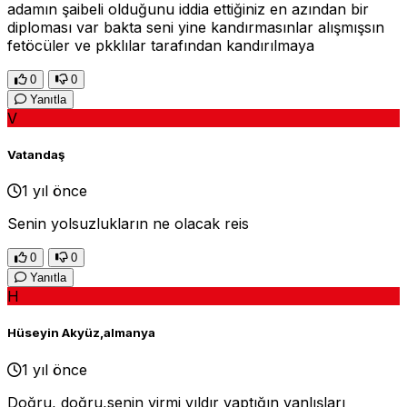
adamın şaibeli olduğunu iddia ettiğiniz en azından bir
diploması var bakta seni yine kandırmasınlar alışmışsın
fetöcüler ve pkklılar tarafından kandırılmaya
0
0
Yanıtla
V
Vatandaş
1 yıl önce
Senin yolsuzlukların ne olacak reis
0
0
Yanıtla
H
Hüseyin Akyüz,almanya
1 yıl önce
Doğru, doğru,senin yirmi yıldır yaptığın yanlışları