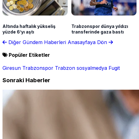
Altında haftalık yükseliş
Trabzonspor dünya yıldızı
yüzde 6’yı aştı
transferinde gaza bastı
Diğer Gündem Haberleri
Anasayfaya Dön
Popüler Etiketler
Giresun
Trabzonspor
Trabzon
sosyalmedya
Fugit
Sonraki Haberler