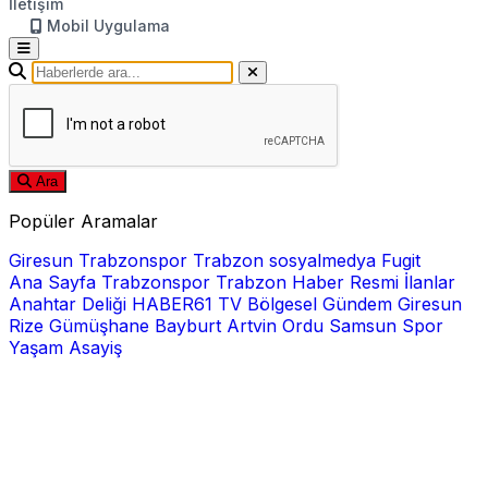
İletişim
Mobil Uygulama
Ara
Popüler Aramalar
Giresun
Trabzonspor
Trabzon
sosyalmedya
Fugit
Ana Sayfa
Trabzonspor
Trabzon Haber
Resmi İlanlar
Anahtar Deliği
HABER61 TV
Bölgesel
Gündem
Giresun
Rize
Gümüşhane
Bayburt
Artvin
Ordu
Samsun
Spor
Yaşam
Asayiş