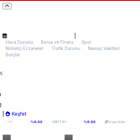
|
Hava Durumu
Borsa ve Finans
Spor
Nöbetçi Eczaneler
Trafik Durumu
Namaz Vakitleri
Burçlar
|
Keşfet
1141
64,2936
6.107,34
%0.00
%0.00
%0.00
GBP/TRY
Gram Altın