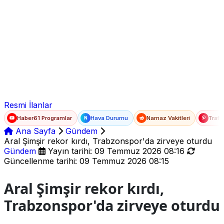
Ad Soyad
E-posta
Şifre
Resmi İlanlar
Haber61 Programlar
Hava Durumu
Namaz Vakitleri
Trafi
N
Ana Sayfa
Gündem
Aral Şimşir rekor kırdı, Trabzonspor'da zirveye oturdu
Gündem
Yayın tarihi: 09 Temmuz 2026 08:16
Güncellenme tarihi: 09 Temmuz 2026 08:15
Aral Şimşir rekor kırdı,
Trabzonspor'da zirveye oturdu