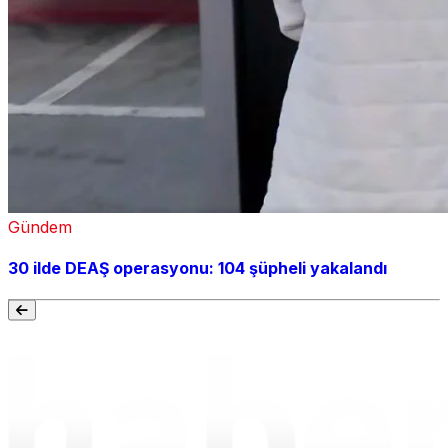
Gündem
30 ilde DEAŞ operasyonu: 104 şüpheli yakalandı