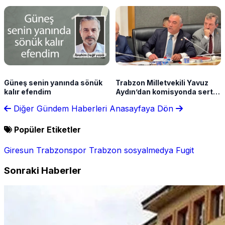
Güneş senin yanında sönük
Trabzon Milletvekili Yavuz
kalır efendim
Aydın’dan komisyonda sert
çıkış: “İhanetin zaman aşımı
Diğer Gündem Haberleri
Anasayfaya Dön
olmaz”
Popüler Etiketler
Giresun
Trabzonspor
Trabzon
sosyalmedya
Fugit
Sonraki Haberler