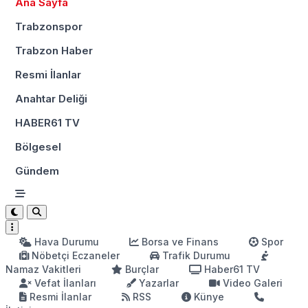
Ana Sayfa
Trabzonspor
Trabzon Haber
Resmi İlanlar
Anahtar Deliği
HABER61 TV
Bölgesel
Gündem
Hava Durumu
Borsa ve Finans
Spor
Nöbetçi Eczaneler
Trafik Durumu
Namaz Vakitleri
Burçlar
Haber61 TV
Vefat İlanları
Yazarlar
Video Galeri
Resmi İlanlar
RSS
Künye