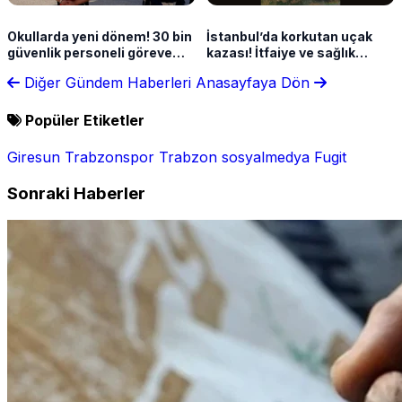
Okullarda yeni dönem! 30 bin
İstanbul’da korkutan uçak
güvenlik personeli göreve
kazası! İtfaiye ve sağlık
başlayacak
ekipleri sevk edildi
Diğer Gündem Haberleri
Anasayfaya Dön
Popüler Etiketler
Giresun
Trabzonspor
Trabzon
sosyalmedya
Fugit
Sonraki Haberler