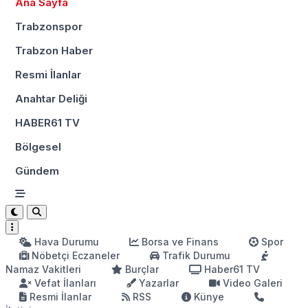
Ana Sayfa
Trabzonspor
Trabzon Haber
Resmi İlanlar
Anahtar Deliği
HABER61 TV
Bölgesel
Gündem
Hava Durumu
Borsa ve Finans
Spor
Nöbetçi Eczaneler
Trafik Durumu
Namaz Vakitleri
Burçlar
Haber61 TV
Vefat İlanları
Yazarlar
Video Galeri
Resmi İlanlar
RSS
Künye