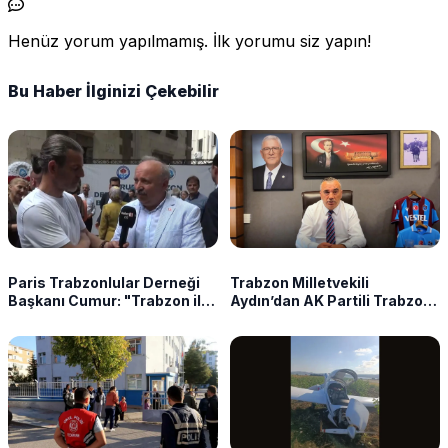
Henüz yorum yapılmamış. İlk yorumu siz yapın!
Bu Haber İlginizi Çekebilir
Paris Trabzonlular Derneği
Trabzon Milletvekili
Başkanı Cumur: "Trabzon ile
Aydın’dan AK Partili Trabzon
Avrupa arasında köprü
vekillerine sert tepki:
kuruyoruz"
“İmzanızı geri çekin!”