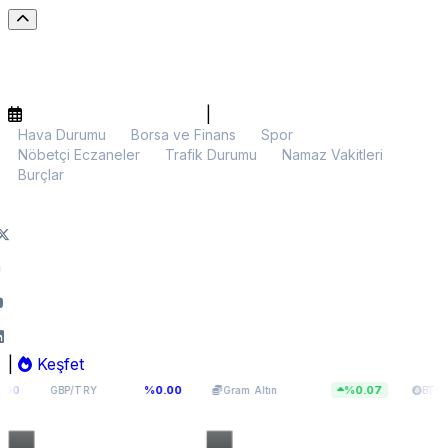
|
Hava Durumu
Borsa ve Finans
Spor
Nöbetçi Eczaneler
Trafik Durumu
Namaz Vakitleri
Burçlar
|
Keşfet
64,131
6.052,66
$64.821,3
%0.00
%0.07
P/TRY
Gram Altın
BTC