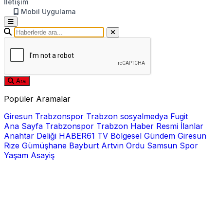
İletişim
Mobil Uygulama
Ara
Popüler Aramalar
Giresun
Trabzonspor
Trabzon
sosyalmedya
Fugit
Ana Sayfa
Trabzonspor
Trabzon Haber
Resmi İlanlar
Anahtar Deliği
HABER61 TV
Bölgesel
Gündem
Giresun
Rize
Gümüşhane
Bayburt
Artvin
Ordu
Samsun
Spor
Yaşam
Asayiş