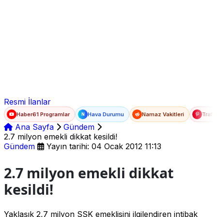
Ad Soyad
E-posta
Şifre
Resmi İlanlar
Haber61 Programlar
Hava Durumu
Namaz Vakitleri
Trafi
N
Ana Sayfa
Gündem
2.7 milyon emekli dikkat kesildi!
Gündem
Yayın tarihi: 04 Ocak 2012 11:13
2.7 milyon emekli dikkat
kesildi!
Yaklaşık 2,7 milyon SSK emeklisini ilgilendiren intibak