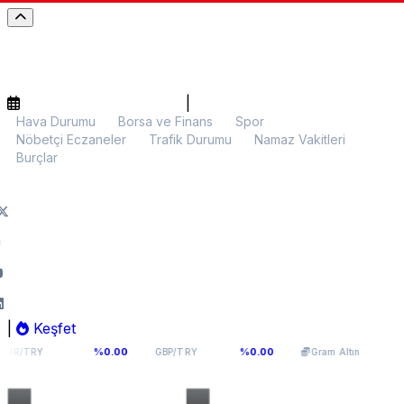
|
Hava Durumu
Borsa ve Finans
Spor
Nöbetçi Eczaneler
Trafik Durumu
Namaz Vakitleri
Burçlar
|
Keşfet
98
64,131
6.087,90
%0.00
%0.00
%0.02
GBP/TRY
Gram Altın