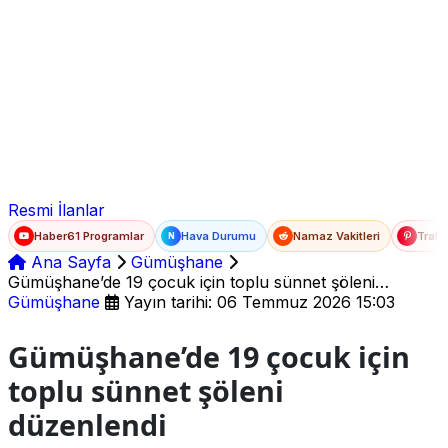
Ad Soyad
E-posta
Şifre
Resmi İlanlar
Haber61 Programlar
Hava Durumu
Namaz Vakitleri
Trafi
N
Ana Sayfa
Gümüşhane
Gümüşhane’de 19 çocuk için toplu sünnet şöleni
düzenlendi
Gümüşhane
Yayın tarihi: 06 Temmuz 2026 15:03
Gümüşhane’de 19 çocuk için
toplu sünnet şöleni
düzenlendi