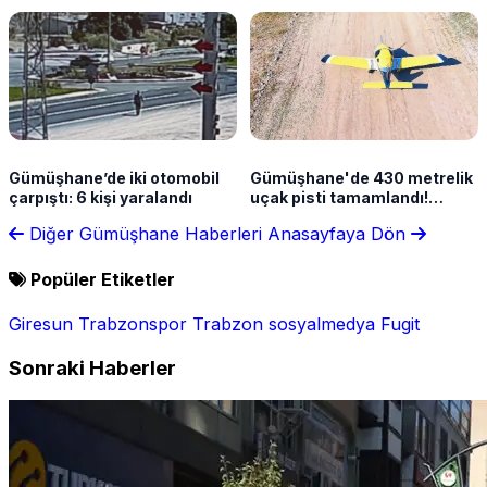
Gümüşhane’de iki otomobil
Gümüşhane'de 430 metrelik
çarpıştı: 6 kişi yaralandı
uçak pisti tamamlandı!
Anneye verilen söz yeni
Diğer Gümüşhane Haberleri
Anasayfaya Dön
yatırımı getirdi
Popüler Etiketler
Giresun
Trabzonspor
Trabzon
sosyalmedya
Fugit
Sonraki Haberler