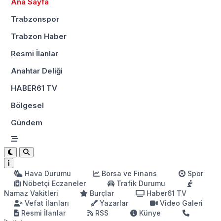
Ana Sayfa
Trabzonspor
Trabzon Haber
Resmi İlanlar
Anahtar Deliği
HABER61 TV
Bölgesel
Gündem
Hava Durumu
Borsa ve Finans
Spor
Nöbetçi Eczaneler
Trafik Durumu
Namaz Vakitleri
Burçlar
Haber61 TV
Vefat İlanları
Yazarlar
Video Galeri
Resmi İlanlar
RSS
Künye