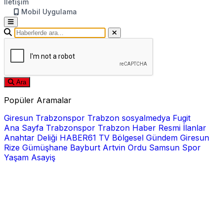
İletişim
Mobil Uygulama
Ara
Popüler Aramalar
Giresun
Trabzonspor
Trabzon
sosyalmedya
Fugit
Ana Sayfa
Trabzonspor
Trabzon Haber
Resmi İlanlar
Anahtar Deliği
HABER61 TV
Bölgesel
Gündem
Giresun
Rize
Gümüşhane
Bayburt
Artvin
Ordu
Samsun
Spor
Yaşam
Asayiş