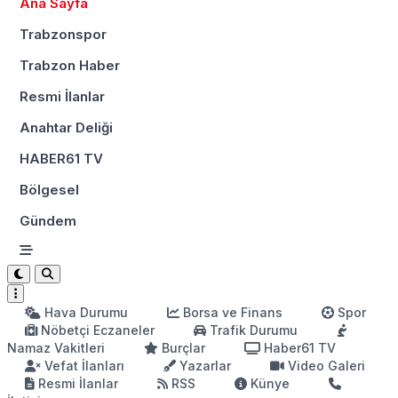
Ana Sayfa
Trabzonspor
Trabzon Haber
Resmi İlanlar
Anahtar Deliği
HABER61 TV
Bölgesel
Gündem
Hava Durumu
Borsa ve Finans
Spor
Nöbetçi Eczaneler
Trafik Durumu
Namaz Vakitleri
Burçlar
Haber61 TV
Vefat İlanları
Yazarlar
Video Galeri
Resmi İlanlar
RSS
Künye