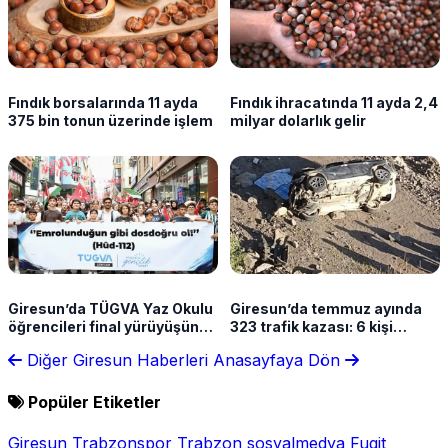
Fındık borsalarında 11 ayda
Fındık ihracatında 11 ayda 2,4
375 bin tonun üzerinde işlem
milyar dolarlık gelir
Giresun’da TÜGVA Yaz Okulu
Giresun’da temmuz ayında
öğrencileri final yürüyüşünde
323 trafik kazası: 6 kişi
buluştu
hayatını kaybetti
Diğer Giresun Haberleri
Anasayfaya Dön
Popüler Etiketler
Giresun
Trabzonspor
Trabzon
sosyalmedya
Fugit