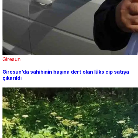
Giresun
Giresun’da sahibinin başına dert olan lüks cip satışa
çıkarıldı