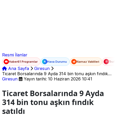
Ad Soyad
E-posta
Şifre
Resmi İlanlar
Haber61 Programlar
Hava Durumu
Namaz Vakitleri
Trafi
N
Ana Sayfa
Giresun
Ticaret Borsalarında 9 Ayda 314 bin tonu aşkın fındık
satıldı
Giresun
Yayın tarihi: 10 Haziran 2026 10:41
Ticaret Borsalarında 9 Ayda
314 bin tonu aşkın fındık
satıldı