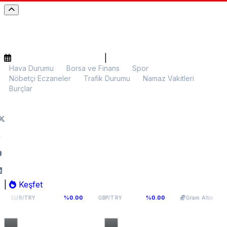
|
Hava Durumu
Borsa ve Finans
Spor
Nöbetçi Eczaneler
Trafik Durumu
Namaz Vakitleri
Burçlar
|
Keşfet
4,9398
64,131
6.025,41
%0.00
%0.00
%0.00
GBP/TRY
Gram Altın