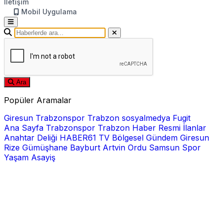
İletişim
Mobil Uygulama
Ara
Popüler Aramalar
Giresun
Trabzonspor
Trabzon
sosyalmedya
Fugit
Ana Sayfa
Trabzonspor
Trabzon Haber
Resmi İlanlar
Anahtar Deliği
HABER61 TV
Bölgesel
Gündem
Giresun
Rize
Gümüşhane
Bayburt
Artvin
Ordu
Samsun
Spor
Yaşam
Asayiş