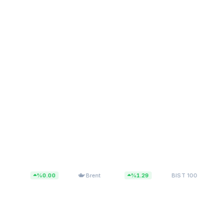
$83,55
13.779,40
%0.00
Brent
%1.29
BIST 100
%0.1