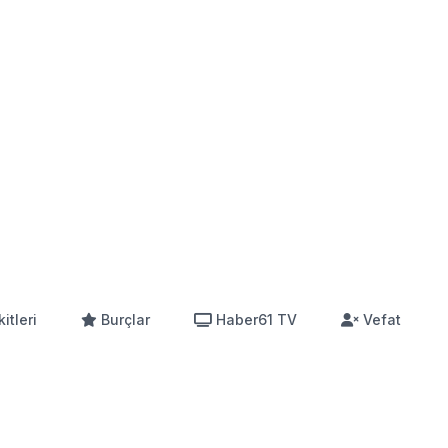
itleri
Burçlar
Haber61 TV
Vefat