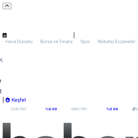
|
Hava Durumu
Borsa ve Finans
Spor
Nöbetçi Eczaneler
|
Keşfet
55,1141
64,2936
6
TRY
%0.00
GBP/TRY
%0.00
Gram Altın