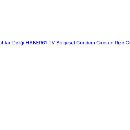
htar Deliği
HABER61 TV
Bölgesel
Gündem
Giresun
Rize
G