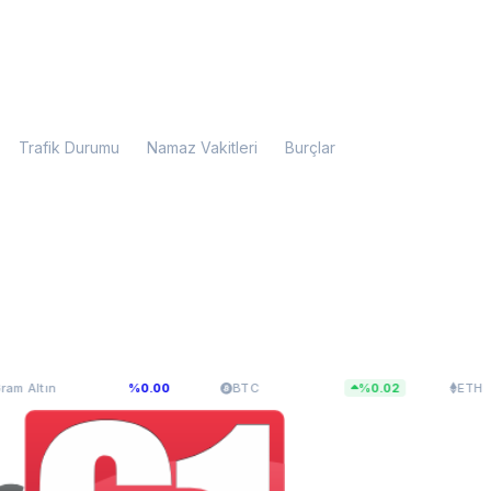
Trafik Durumu
Namaz Vakitleri
Burçlar
.107,34
$64.960,81
$1.918,89
%0.00
BTC
%0.02
ETH