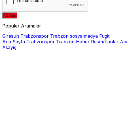
Ara
Popüler Aramalar
Giresun
Trabzonspor
Trabzon
sosyalmedya
Fugit
Ana Sayfa
Trabzonspor
Trabzon Haber
Resmi İlanlar
Ana
Asayiş
E-posta
Şifre