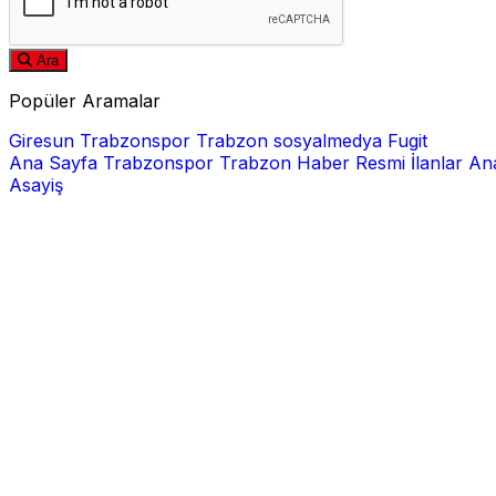
Ara
Popüler Aramalar
Giresun
Trabzonspor
Trabzon
sosyalmedya
Fugit
Ana Sayfa
Trabzonspor
Trabzon Haber
Resmi İlanlar
Ana
Asayiş
E-posta
Şifre