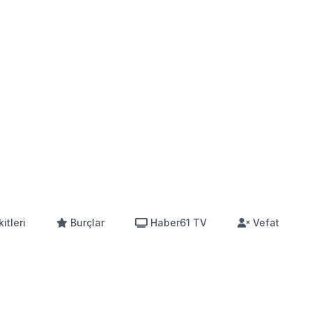
itleri
Burçlar
Haber61 TV
Vefat