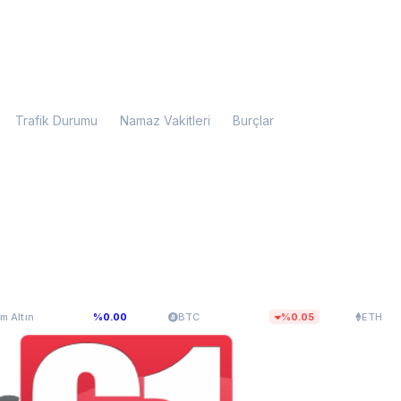
Trafik Durumu
Namaz Vakitleri
Burçlar
99,28
$64.840,00
$1.912,91
%0.00
BTC
%0.05
ETH