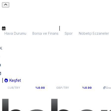
|
Hava Durumu
Borsa ve Finans
Spor
Nöbetçi Eczaneler
|
Keşfet
54,9398
64,131
6.0
TRY
%0.00
GBP/TRY
%0.00
Gram Altın