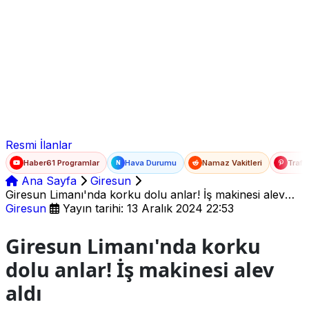
Ad Soyad
E-posta
Şifre
Resmi İlanlar
Haber61 Programlar
Hava Durumu
Namaz Vakitleri
Trafi
N
Ana Sayfa
Giresun
Giresun Limanı'nda korku dolu anlar! İş makinesi alev
aldı
Giresun
Yayın tarihi: 13 Aralık 2024 22:53
Giresun Limanı'nda korku
dolu anlar! İş makinesi alev
aldı