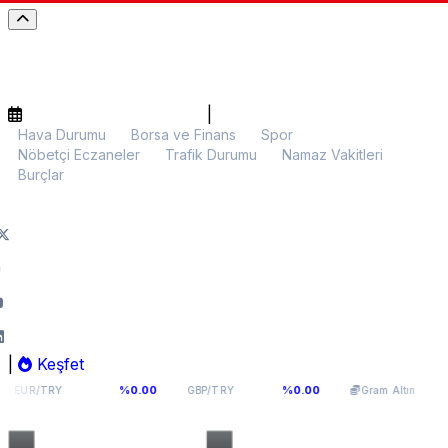
|
Hava Durumu
Borsa ve Finans
Spor
Nöbetçi Eczaneler
Trafik Durumu
Namaz Vakitleri
Burçlar
|
Keşfet
,1066
64,291
6.107,92
%0.00
%0.00
%0.00
GBP/TRY
Gram Altın