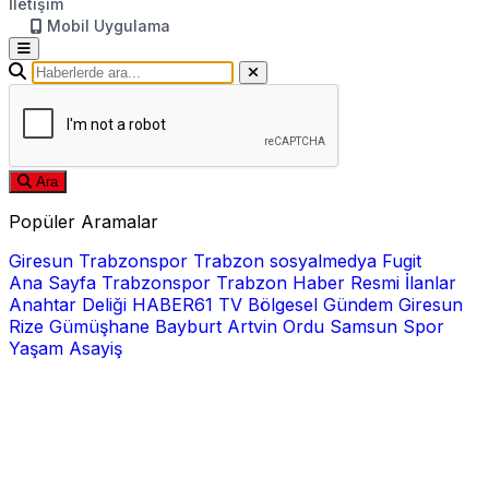
İletişim
Mobil Uygulama
Ara
Popüler Aramalar
Giresun
Trabzonspor
Trabzon
sosyalmedya
Fugit
Ana Sayfa
Trabzonspor
Trabzon Haber
Resmi İlanlar
Anahtar Deliği
HABER61 TV
Bölgesel
Gündem
Giresun
Rize
Gümüşhane
Bayburt
Artvin
Ordu
Samsun
Spor
Yaşam
Asayiş