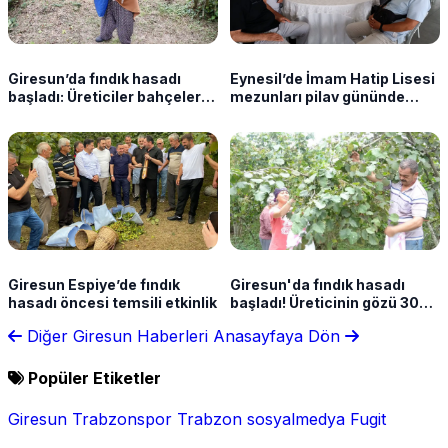
Giresun’da fındık hasadı
Eynesil’de İmam Hatip Lisesi
başladı: Üreticiler bahçelere
mezunları pilav gününde
indi
buluştu
Giresun Espiye’de fındık
Giresun'da fındık hasadı
hasadı öncesi temsili etkinlik
başladı! Üreticinin gözü 300
lirada
Diğer Giresun Haberleri
Anasayfaya Dön
Popüler Etiketler
Giresun
Trabzonspor
Trabzon
sosyalmedya
Fugit