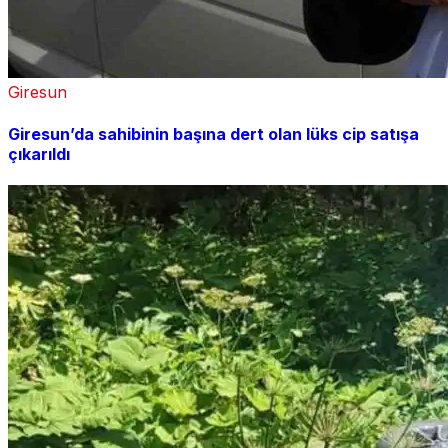
Giresun
Giresun’da sahibinin başına dert olan lüks cip satışa
çıkarıldı