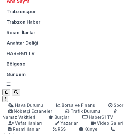
Ana Sayfa
Trabzonspor
Trabzon Haber
Resmi İlanlar
Anahtar Deliği
HABER61 TV
Bölgesel
Gündem
Hava Durumu
Borsa ve Finans
Spor
Nöbetçi Eczaneler
Trafik Durumu
Namaz Vakitleri
Burçlar
Haber61 TV
Vefat İlanları
Yazarlar
Video Galeri
Resmi İlanlar
RSS
Künye