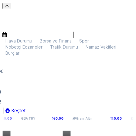
|
Hava Durumu
Borsa ve Finans
Spor
Nöbetçi Eczaneler
Trafik Durumu
Namaz Vakitleri
Burçlar
|
Keşfet
64,0893
5.973,51
$64.411
%0.00
%0.00
GBP/TRY
Gram Altın
BTC