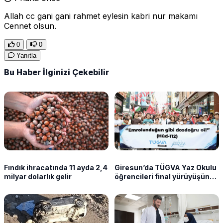
Allah cc gani gani rahmet eylesin kabri nur makamı
Cennet olsun.
0
0
Yanıtla
Bu Haber İlginizi Çekebilir
Fındık ihracatında 11 ayda 2,4
Giresun’da TÜGVA Yaz Okulu
milyar dolarlık gelir
öğrencileri final yürüyüşünde
buluştu