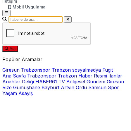
İletişim
Mobil Uygulama
Ara
Popüler Aramalar
Giresun
Trabzonspor
Trabzon
sosyalmedya
Fugit
Ana Sayfa
Trabzonspor
Trabzon Haber
Resmi İlanlar
Anahtar Deliği
HABER61 TV
Bölgesel
Gündem
Giresun
Rize
Gümüşhane
Bayburt
Artvin
Ordu
Samsun
Spor
Yaşam
Asayiş