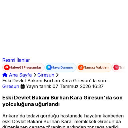
Ad Soyad
E-posta
Şifre
Resmi İlanlar
Haber61 Programlar
Hava Durumu
Namaz Vakitleri
Trafi
N
Ana Sayfa
Giresun
Eski Devlet Bakanı Burhan Kara Giresun'da son
yolculuğuna uğurlandı
Giresun
Yayın tarihi: 07 Temmuz 2026 16:37
Eski Devlet Bakanı Burhan Kara Giresun'da son
yolculuğuna uğurlandı
Ankara'da tedavi gördüğü hastanede hayatını kaybeden
eski Devlet Bakanı Burhan Kara, memleketi Giresun'da
düzenlenen cenaze töreninin ardından toprağa verildi.