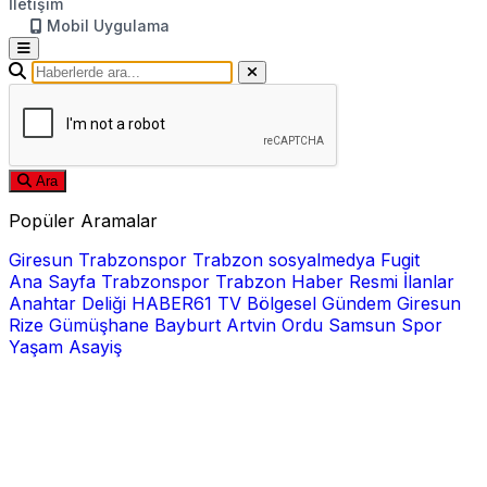
İletişim
Mobil Uygulama
Ara
Popüler Aramalar
Giresun
Trabzonspor
Trabzon
sosyalmedya
Fugit
Ana Sayfa
Trabzonspor
Trabzon Haber
Resmi İlanlar
Anahtar Deliği
HABER61 TV
Bölgesel
Gündem
Giresun
Rize
Gümüşhane
Bayburt
Artvin
Ordu
Samsun
Spor
Yaşam
Asayiş