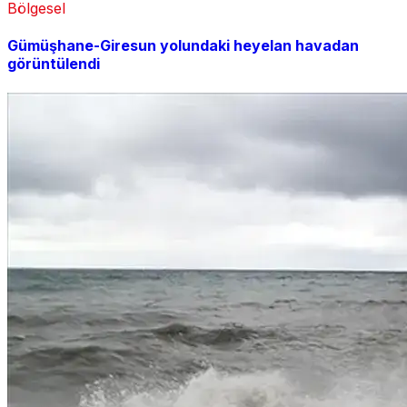
Bölgesel
Gümüşhane-Giresun yolundaki heyelan havadan
görüntülendi