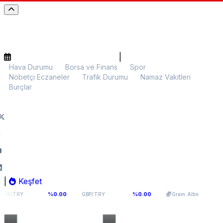
|
Hava Durumu
Borsa ve Finans
Spor
Nöbetçi Eczaneler
Trafik Durumu
Namaz Vakitleri
Burçlar
|
Keşfet
,976
64,0893
5.991,33
%0.00
%0.00
%0.00
GBP/TRY
Gram Altın