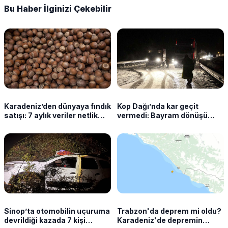
Bu Haber İlginizi Çekebilir
Karadeniz’den dünyaya fındık
Kop Dağı’nda kar geçit
satışı: 7 aylık veriler netlik
vermedi: Bayram dönüşü
kazandı
sürücüler yolda kaldı
Sinop’ta otomobilin uçuruma
Trabzon'da deprem mi oldu?
devrildiği kazada 7 kişi
Karadeniz'de depremin