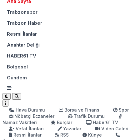
Ana Sayfa
Trabzonspor
Trabzon Haber
Resmi İlanlar
Anahtar Deliği
HABER61 TV
Bölgesel
Gündem
Hava Durumu
Borsa ve Finans
Spor
Nöbetçi Eczaneler
Trafik Durumu
Namaz Vakitleri
Burçlar
Haber61 TV
Vefat İlanları
Yazarlar
Video Galeri
Resmi İlanlar
RSS
Künye