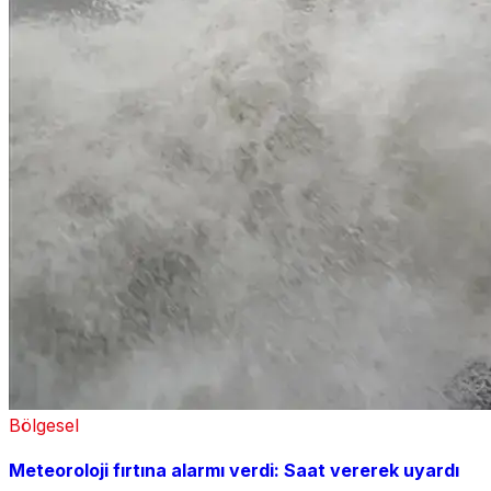
Bölgesel
Meteoroloji fırtına alarmı verdi: Saat vererek uyardı