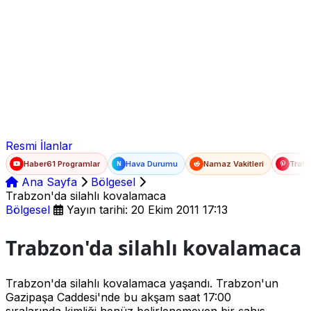
Ad Soyad
E-posta
Şifre
Resmi İlanlar
Haber61 Programlar
Hava Durumu
Namaz Vakitleri
Trafi
N
Ana Sayfa
Bölgesel
Trabzon'da silahlı kovalamaca
Bölgesel
Yayın tarihi: 20 Ekim 2011 17:13
Trabzon'da silahlı kovalamaca
Trabzon'da silahlı kovalamaca yaşandı. Trabzon'un
Gazipaşa Caddesi'nde bu akşam saat 17:00