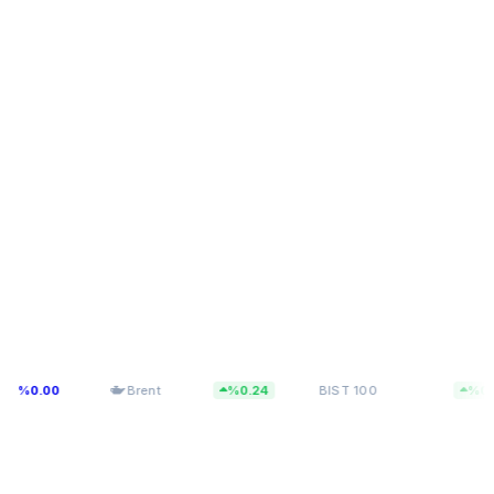
$79,64
13.726,33
0
Brent
%0.24
BIST 100
%0.17