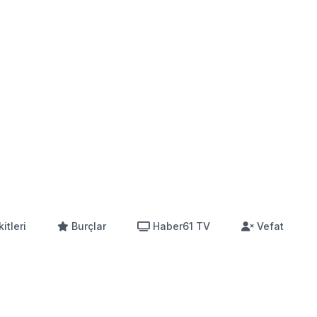
itleri
Burçlar
Haber61 TV
Vefat