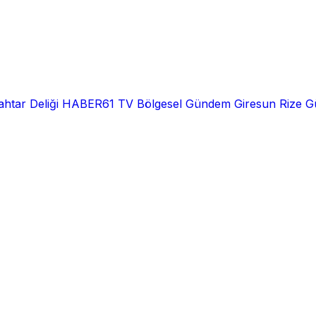
htar Deliği
HABER61 TV
Bölgesel
Gündem
Giresun
Rize
G