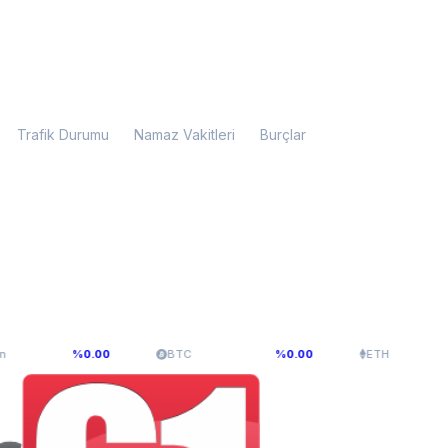
Trafik Durumu
Namaz Vakitleri
Burçlar
33
$64.837,13
$1.915,91
%0.00
BTC
%0.00
ETH
%0.0