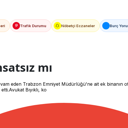
eri
Trafik Durumu
Nöbetçi Eczaneler
Burç Yoru
hsatsız mı
vam eden Trabzon Emniyet Müdürlüğü'ne ait ek binanın ofisi
etti.Avukat Bıyıklı, ko