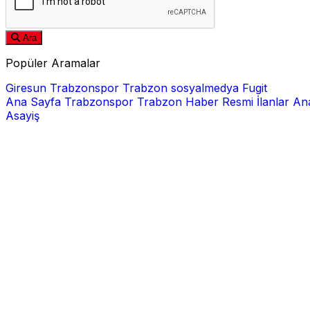
Ara
Popüler Aramalar
Giresun
Trabzonspor
Trabzon
sosyalmedya
Fugit
Ana Sayfa
Trabzonspor
Trabzon Haber
Resmi İlanlar
Ana
Asayiş
E-posta
Şifre