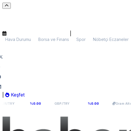
|
Hava Durumu
Borsa ve Finans
Spor
Nöbetçi Eczaneler
|
Keşfet
54,976
64,0893
5.991,
%0.00
GBP/TRY
%0.00
Gram Altın