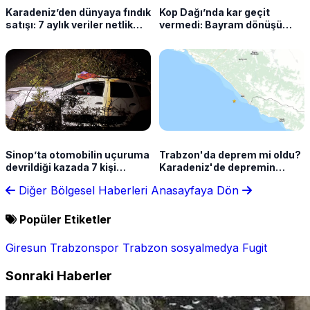
Karadeniz’den dünyaya fındık
Kop Dağı’nda kar geçit
satışı: 7 aylık veriler netlik
vermedi: Bayram dönüşü
kazandı
sürücüler yolda kaldı
Sinop’ta otomobilin uçuruma
Trabzon'da deprem mi oldu?
devrildiği kazada 7 kişi
Karadeniz'de depremin
yaralandı
şiddeti açıklandı
Diğer Bölgesel Haberleri
Anasayfaya Dön
Popüler Etiketler
Giresun
Trabzonspor
Trabzon
sosyalmedya
Fugit
Sonraki Haberler