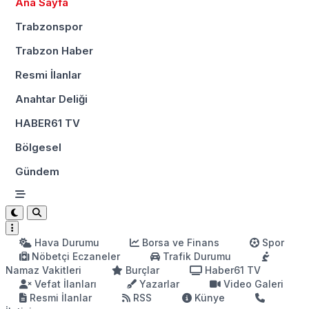
Ana Sayfa
Trabzonspor
Trabzon Haber
Resmi İlanlar
Anahtar Deliği
HABER61 TV
Bölgesel
Gündem
Hava Durumu
Borsa ve Finans
Spor
Nöbetçi Eczaneler
Trafik Durumu
Namaz Vakitleri
Burçlar
Haber61 TV
Vefat İlanları
Yazarlar
Video Galeri
Resmi İlanlar
RSS
Künye