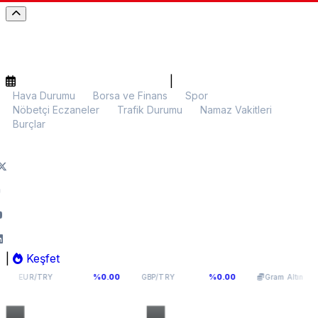
|
Hava Durumu
Borsa ve Finans
Spor
Nöbetçi Eczaneler
Trafik Durumu
Namaz Vakitleri
Burçlar
|
Keşfet
55,1066
64,291
6.088,09
%0.00
%0.00
%0.
Y
GBP/TRY
Gram Altın