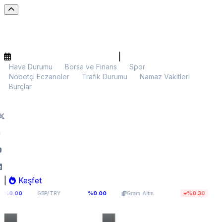
|
Hava Durumu
Borsa ve Finans
Spor
Nöbetçi Eczaneler
Trafik Durumu
Namaz Vakitleri
Burçlar
|
Keşfet
64,0893
5.970,15
$64.
%0.00
%0.30
GBP/TRY
Gram Altın
BTC