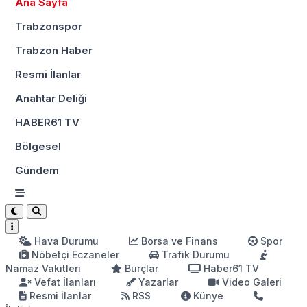
Ana Sayfa
Trabzonspor
Trabzon Haber
Resmi İlanlar
Anahtar Deliği
HABER61 TV
Bölgesel
Gündem
Hava Durumu
Borsa ve Finans
Spor
Nöbetçi Eczaneler
Trafik Durumu
Namaz Vakitleri
Burçlar
Haber61 TV
Vefat İlanları
Yazarlar
Video Galeri
Resmi İlanlar
RSS
Künye