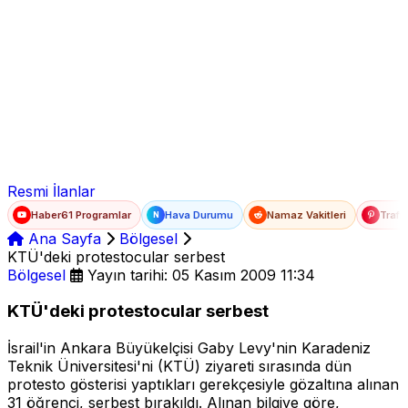
Ad Soyad
E-posta
Şifre
Resmi İlanlar
Haber61 Programlar
Hava Durumu
Namaz Vakitleri
Trafi
N
Ana Sayfa
Bölgesel
KTÜ'deki protestocular serbest
Bölgesel
Yayın tarihi: 05 Kasım 2009 11:34
KTÜ'deki protestocular serbest
İsrail'in Ankara Büyükelçisi Gaby Levy'nin Karadeniz
Teknik Üniversitesi'ni (KTÜ) ziyareti sırasında dün
protesto gösterisi yaptıkları gerekçesiyle gözaltına alınan
31 öğrenci, serbest bırakıldı. Alınan bilgiye göre,