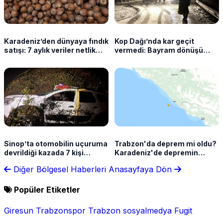
Karadeniz’den dünyaya fındık
Kop Dağı’nda kar geçit
satışı: 7 aylık veriler netlik
vermedi: Bayram dönüşü
kazandı
sürücüler yolda kaldı
Sinop’ta otomobilin uçuruma
Trabzon'da deprem mi oldu?
devrildiği kazada 7 kişi
Karadeniz'de depremin
yaralandı
şiddeti açıklandı
Diğer Bölgesel Haberleri
Anasayfaya Dön
Popüler Etiketler
Giresun
Trabzonspor
Trabzon
sosyalmedya
Fugit