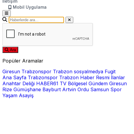
İletişim
Mobil Uygulama
Ara
Popüler Aramalar
Giresun
Trabzonspor
Trabzon
sosyalmedya
Fugit
Ana Sayfa
Trabzonspor
Trabzon Haber
Resmi İlanlar
Anahtar Deliği
HABER61 TV
Bölgesel
Gündem
Giresun
Rize
Gümüşhane
Bayburt
Artvin
Ordu
Samsun
Spor
Yaşam
Asayiş