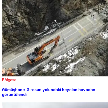
Bölgesel
Gümüşhane-Giresun yolundaki heyelan havadan
görüntülendi