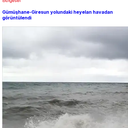
Bölgesel
Gümüşhane-Giresun yolundaki heyelan havadan
görüntülendi