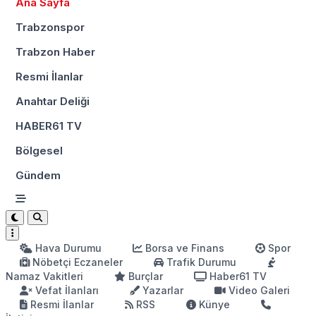
Ana Sayfa
Trabzonspor
Trabzon Haber
Resmi İlanlar
Anahtar Deliği
HABER61 TV
Bölgesel
Gündem
Hava Durumu
Borsa ve Finans
Spor
Nöbetçi Eczaneler
Trafik Durumu
Namaz Vakitleri
Burçlar
Haber61 TV
Vefat İlanları
Yazarlar
Video Galeri
Resmi İlanlar
RSS
Künye