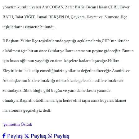
yönetim kurulu üyeleri Arif ÇOBAN, Zafer BAKı, Bican Hasan ÇEBİ, Daver
BATU, Talat YİĞİT,
İsmail BEKŞEN Of, Çaykara, Hayrat ve
Sürmene
İlçe
teşkilatlarını ziyarette bulundu.
İl Başkanı Yıldız İlçe teşkilatlarında yaptığı açıklamalarda,CHP 'nin iktidar
olabilmesi için bir an önce iktidar yollarını aramanın peşine gideceğiz. Bunun
için İnsan oğlunun yaşadığı en ücra
köşelere kadar ulaşacağız.Halkın
Eleştirilerini hak edip etmediğimizin yollarını değerlendireceğiz.Atatürk ve
Arkadaşlarının bizlere bıraktığı mirası biz de gelecek nesillere bırakmak
zorundayız.Dün olduğu gibi bugün ve yarında herkesin yanında
olmalıyız.Başarılı olabilmemiz için herke elini taşın atına koyarak hizmet
maratonuna geçmeliyiz dedi.
Şemsettin Öztürk
Paylaş
Paylaş
Paylaş