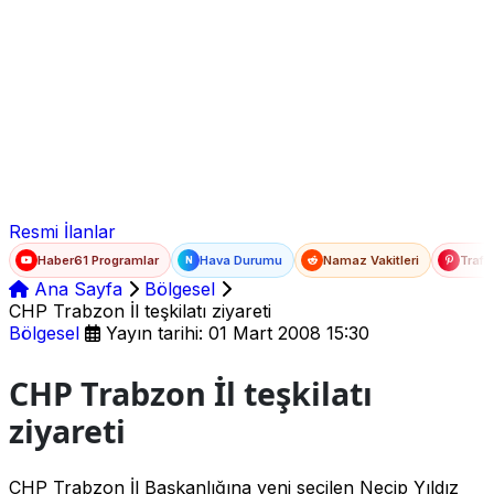
Ad Soyad
E-posta
Şifre
Resmi İlanlar
Haber61 Programlar
Hava Durumu
Namaz Vakitleri
Trafi
N
Ana Sayfa
Bölgesel
CHP Trabzon İl teşkilatı ziyareti
Bölgesel
Yayın tarihi: 01 Mart 2008 15:30
CHP Trabzon İl teşkilatı
ziyareti
CHP Trabzon İl Başkanlığına yeni seçilen Necip Yıldız