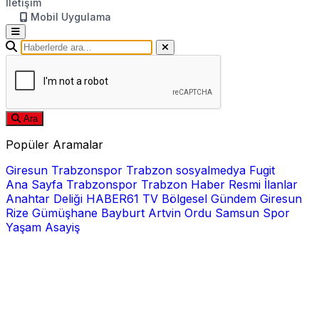
İletişim
Mobil Uygulama
Ara
Popüler Aramalar
Giresun
Trabzonspor
Trabzon
sosyalmedya
Fugit
Ana Sayfa
Trabzonspor
Trabzon Haber
Resmi İlanlar
Anahtar Deliği
HABER61 TV
Bölgesel
Gündem
Giresun
Rize
Gümüşhane
Bayburt
Artvin
Ordu
Samsun
Spor
Yaşam
Asayiş