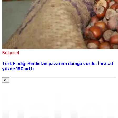
Bölgesel
Türk Fındığı Hindistan pazarına damga vurdu: İhracat
yüzde 180 arttı