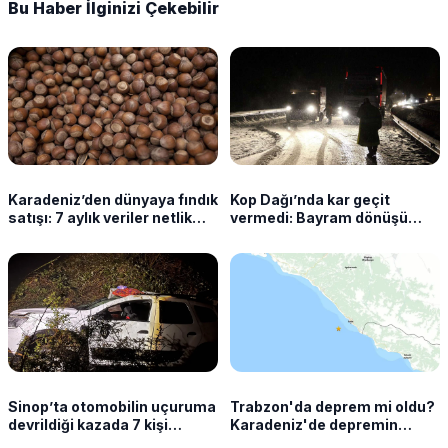
Bu Haber İlginizi Çekebilir
Karadeniz’den dünyaya fındık
Kop Dağı’nda kar geçit
satışı: 7 aylık veriler netlik
vermedi: Bayram dönüşü
kazandı
sürücüler yolda kaldı
Sinop’ta otomobilin uçuruma
Trabzon'da deprem mi oldu?
devrildiği kazada 7 kişi
Karadeniz'de depremin
yaralandı
şiddeti açıklandı