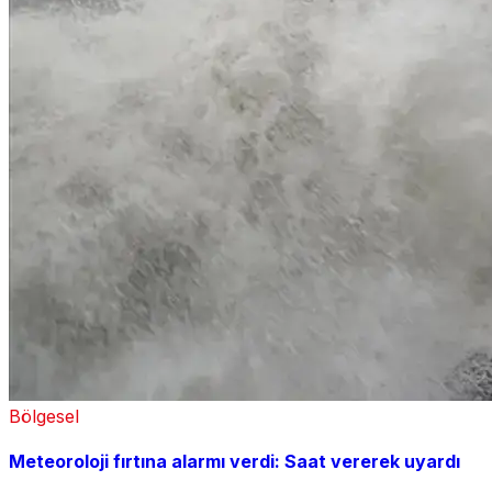
Bölgesel
Meteoroloji fırtına alarmı verdi: Saat vererek uyardı