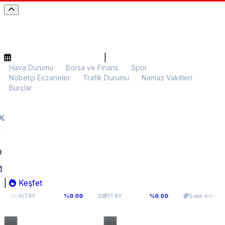
|
Hava Durumu
Borsa ve Finans
Spor
Nöbetçi Eczaneler
Trafik Durumu
Namaz Vakitleri
Burçlar
|
Keşfet
55,1141
64,2936
6.107,34
%0.00
%0.00
%0.
Y
GBP/TRY
Gram Altın