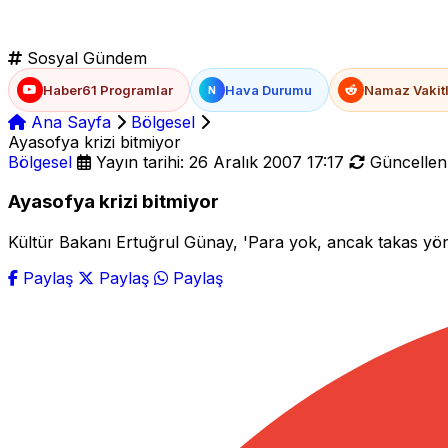
Sosyal Gündem
Haber61 Programlar
Hava Durumu
Namaz Vakitl
N
Ana Sayfa
Bölgesel
Ayasofya krizi bitmiyor
Bölgesel
Yayın tarihi: 26 Aralık 2007 17:17
Güncellenm
Ayasofya krizi bitmiyor
Kültür Bakanı Ertuğrul Günay, 'Para yok, ancak takas yönte
Paylaş
Paylaş
Paylaş