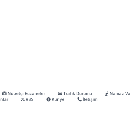
Nöbetçi Eczaneler
Trafik Durumu
Namaz Vak
anlar
RSS
Künye
İletişim