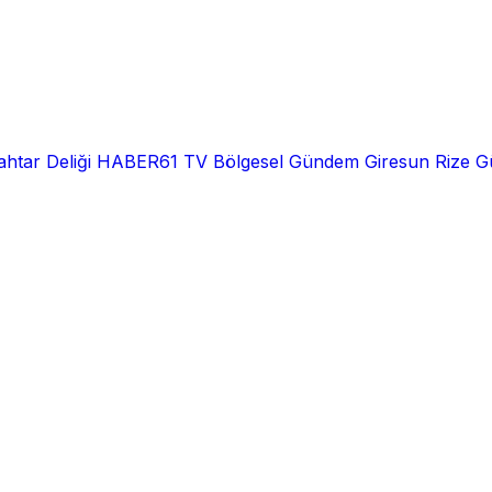
htar Deliği
HABER61 TV
Bölgesel
Gündem
Giresun
Rize
G