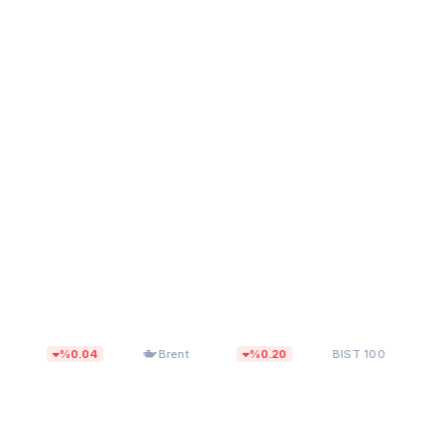
$79,20
13.687,90
%0.04
Brent
%0.20
BIST 100
%0.00