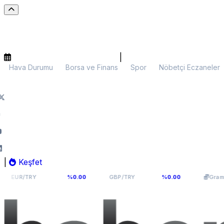
|
Hava Durumu
Borsa ve Finans
Spor
Nöbetçi Eczaneler
|
Keşfet
54,8177
63,965
6.0
RY
%0.00
GBP/TRY
%0.00
Gram Altın