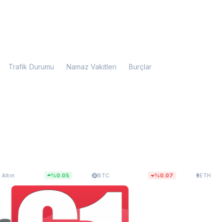
Trafik Durumu
Namaz Vakitleri
Burçlar
12,96
$64.586,15
$1.908,83
%0.05
BTC
%0.07
ETH