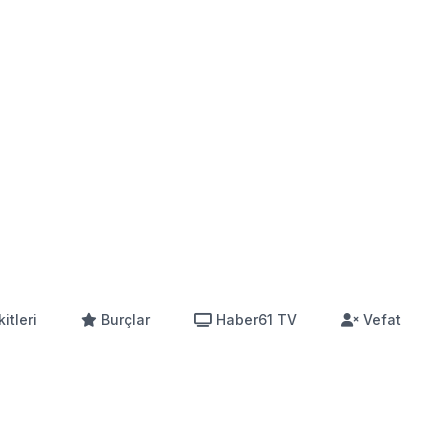
itleri
Burçlar
Haber61 TV
Vefat