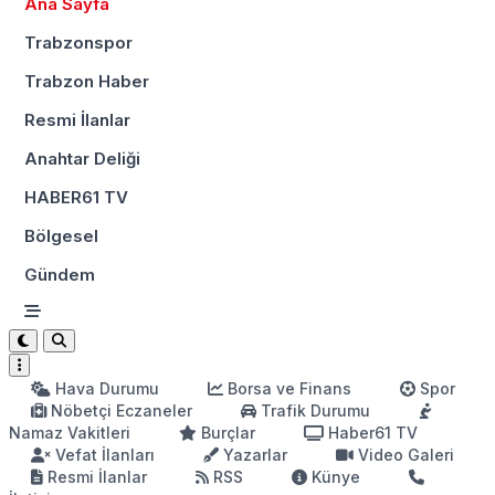
Ana Sayfa
Trabzonspor
Trabzon Haber
Resmi İlanlar
Anahtar Deliği
HABER61 TV
Bölgesel
Gündem
Hava Durumu
Borsa ve Finans
Spor
Nöbetçi Eczaneler
Trafik Durumu
Namaz Vakitleri
Burçlar
Haber61 TV
Vefat İlanları
Yazarlar
Video Galeri
Resmi İlanlar
RSS
Künye