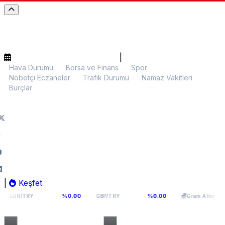
|
Hava Durumu
Borsa ve Finans
Spor
Nöbetçi Eczaneler
Trafik Durumu
Namaz Vakitleri
Burçlar
|
Keşfet
55,1141
64,2936
6.107,34
%0.00
%0.00
%0.
Y
GBP/TRY
Gram Altın