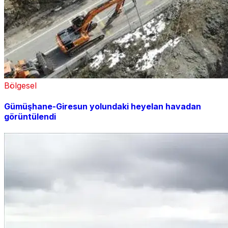
Bölgesel
Gümüşhane-Giresun yolundaki heyelan havadan
görüntülendi