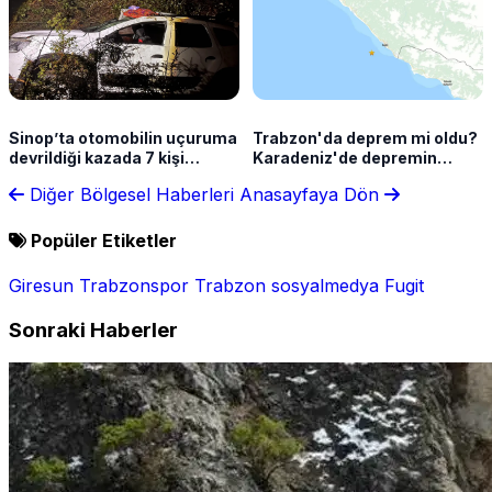
Sinop’ta otomobilin uçuruma
Trabzon'da deprem mi oldu?
devrildiği kazada 7 kişi
Karadeniz'de depremin
yaralandı
şiddeti açıklandı
Diğer Bölgesel Haberleri
Anasayfaya Dön
Popüler Etiketler
Giresun
Trabzonspor
Trabzon
sosyalmedya
Fugit
Sonraki Haberler