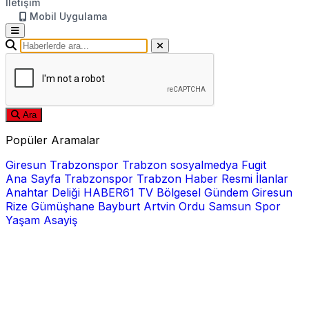
İletişim
Mobil Uygulama
Ara
Popüler Aramalar
Giresun
Trabzonspor
Trabzon
sosyalmedya
Fugit
Ana Sayfa
Trabzonspor
Trabzon Haber
Resmi İlanlar
Anahtar Deliği
HABER61 TV
Bölgesel
Gündem
Giresun
Rize
Gümüşhane
Bayburt
Artvin
Ordu
Samsun
Spor
Yaşam
Asayiş