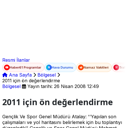
Ad Soyad
E-posta
Şifre
Resmi İlanlar
Haber61 Programlar
Hava Durumu
Namaz Vakitleri
Trafi
N
Ana Sayfa
Bölgesel
2011 için ön değerlendirme
Bölgesel
Yayın tarihi: 26 Nisan 2008 12:49
2011 için ön değerlendirme
Gençlik Ve Spor Genel Müdürü Atalay: ''Yapılan son
çalışmaları ve yol haritasını belirlemek için bu toplantıyı