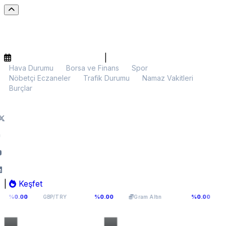
|
Hava Durumu
Borsa ve Finans
Spor
Nöbetçi Eczaneler
Trafik Durumu
Namaz Vakitleri
Burçlar
|
Keşfet
64,2936
6.107,34
$64.92
%0.00
%0.00
GBP/TRY
Gram Altın
BTC