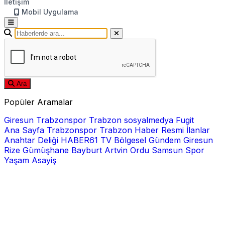
İletişim
Mobil Uygulama
Ara
Popüler Aramalar
Giresun
Trabzonspor
Trabzon
sosyalmedya
Fugit
Ana Sayfa
Trabzonspor
Trabzon Haber
Resmi İlanlar
Anahtar Deliği
HABER61 TV
Bölgesel
Gündem
Giresun
Rize
Gümüşhane
Bayburt
Artvin
Ordu
Samsun
Spor
Yaşam
Asayiş