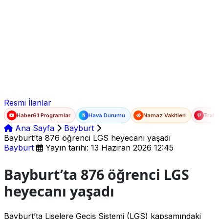
Ad Soyad
E-posta
Şifre
Resmi İlanlar
Haber61 Programlar
Hava Durumu
Namaz Vakitleri
Trafi
N
Ana Sayfa
Bayburt
Bayburt’ta 876 öğrenci LGS heyecanı yaşadı
Bayburt
Yayın tarihi: 13 Haziran 2026 12:45
Bayburt’ta 876 öğrenci LGS
heyecanı yaşadı
Bayburt’ta Liselere Geçiş Sistemi (LGS) kapsamındaki