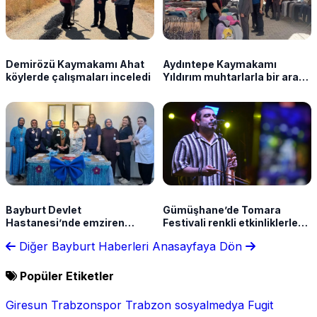
Demirözü Kaymakamı Ahat
Aydıntepe Kaymakamı
köylerde çalışmaları inceledi
Yıldırım muhtarlarla bir araya
geldi
Bayburt Devlet
Gümüşhane’de Tomara
Hastanesi’nde emziren
Festivali renkli etkinliklerle
annelere özel etkinlik
tamamlandı
Diğer Bayburt Haberleri
Anasayfaya Dön
Popüler Etiketler
Giresun
Trabzonspor
Trabzon
sosyalmedya
Fugit