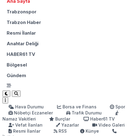
Ana Sayfa
Trabzonspor
Trabzon Haber
Resmi İlanlar
Anahtar Deliği
HABER61 TV
Bölgesel
Gündem
Hava Durumu
Borsa ve Finans
Spor
Nöbetçi Eczaneler
Trafik Durumu
Namaz Vakitleri
Burçlar
Haber61 TV
Vefat İlanları
Yazarlar
Video Galeri
Resmi İlanlar
RSS
Künye