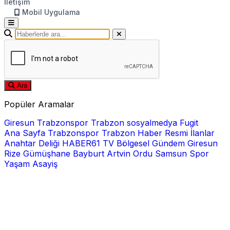
İletişim
Mobil Uygulama
Ara
Popüler Aramalar
Giresun
Trabzonspor
Trabzon
sosyalmedya
Fugit
Ana Sayfa
Trabzonspor
Trabzon Haber
Resmi İlanlar
Anahtar Deliği
HABER61 TV
Bölgesel
Gündem
Giresun
Rize
Gümüşhane
Bayburt
Artvin
Ordu
Samsun
Spor
Yaşam
Asayiş