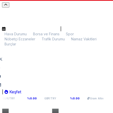
|
Hava Durumu
Borsa ve Finans
Spor
Nöbetçi Eczaneler
Trafik Durumu
Namaz Vakitleri
Burçlar
|
Keşfet
4,976
64,0893
5.965,52
%0.00
%0.00
%0.43
GBP/TRY
Gram Altın