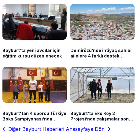
Bayburt’ta yeni avcılar için
Demirözü’nde ihtiyaç sahibi
eğitim kursu düzenlenecek
ailelere 4 farklı destek
sağlanacak
Bayburt'tan 4 sporcu Türkiye
Bayburt’ta Eko Köy 2
Boks Şampiyonası’nda
Projesi’nde çalışmalar son
yarışacak
aşamada
Diğer Bayburt Haberleri
Anasayfaya Dön