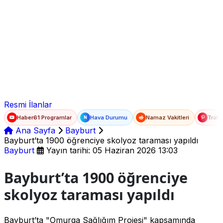
Ad Soyad
E-posta
Şifre
Resmi İlanlar
Haber61 Programlar
Hava Durumu
Namaz Vakitleri
Trafi
N
Ana Sayfa
Bayburt
Bayburt’ta 1900 öğrenciye skolyoz taraması yapıldı
Bayburt
Yayın tarihi: 05 Haziran 2026 13:03
Bayburt’ta 1900 öğrenciye
skolyoz taraması yapıldı
Bayburt’ta "Omurga Sağlığım Projesi" kapsamında