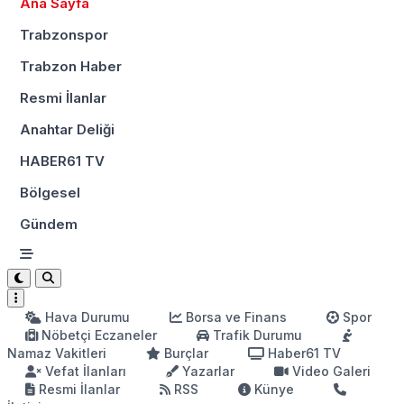
Ana Sayfa
Trabzonspor
Trabzon Haber
Resmi İlanlar
Anahtar Deliği
HABER61 TV
Bölgesel
Gündem
Hava Durumu
Borsa ve Finans
Spor
Nöbetçi Eczaneler
Trafik Durumu
Namaz Vakitleri
Burçlar
Haber61 TV
Vefat İlanları
Yazarlar
Video Galeri
Resmi İlanlar
RSS
Künye