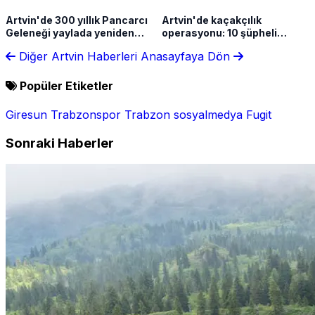
Artvin'de 300 yıllık Pancarcı
Artvin'de kaçakçılık
Geleneği yaylada yeniden
operasyonu: 10 şüpheli
canlandı
hakkında işlem yapıldı
Diğer Artvin Haberleri
Anasayfaya Dön
Popüler Etiketler
Giresun
Trabzonspor
Trabzon
sosyalmedya
Fugit
Sonraki Haberler