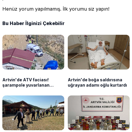
Henüz yorum yapılmamış. İlk yorumu siz yapın!
Bu Haber İlginizi Çekebilir
Artvin'de ATV faciası!
Artvin'de boğa saldırısına
şarampole yuvarlanan
uğrayan adamı oğlu kurtardı
araçtaki 2 çocuk ağır
yaralandı