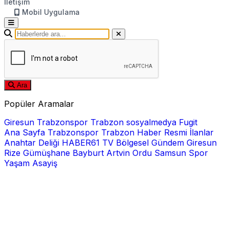
İletişim
Mobil Uygulama
Ara
Popüler Aramalar
Giresun
Trabzonspor
Trabzon
sosyalmedya
Fugit
Ana Sayfa
Trabzonspor
Trabzon Haber
Resmi İlanlar
Anahtar Deliği
HABER61 TV
Bölgesel
Gündem
Giresun
Rize
Gümüşhane
Bayburt
Artvin
Ordu
Samsun
Spor
Yaşam
Asayiş