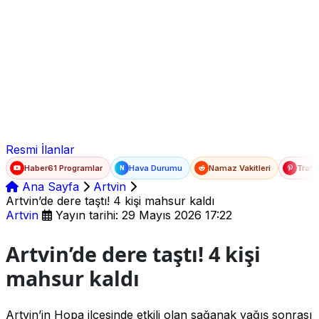
Ad Soyad
E-posta
Şifre
Resmi İlanlar
Haber61 Programlar
Hava Durumu
Namaz Vakitleri
Trafi
N
Ana Sayfa
Artvin
Artvin’de dere taştı! 4 kişi mahsur kaldı
Artvin
Yayın tarihi: 29 Mayıs 2026 17:22
Artvin’de dere taştı! 4 kişi
mahsur kaldı
Artvin’in Hopa ilçesinde etkili olan sağanak yağış sonrası