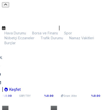
|
Hava Durumu
Borsa ve Finans
Spor
Nöbetçi Eczaneler
Trafik Durumu
Namaz Vakitleri
Burçlar
|
Keşfet
64,0893
5.991,33
$64.837,
%0.00
%0.00
GBP/TRY
Gram Altın
BTC