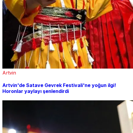
Artvin
Artvin'de Satave Gevrek Festivali'ne yoğun ilgi!
Horonlar yaylayı şenlendirdi