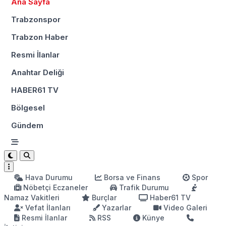
Ana Sayfa
Trabzonspor
Trabzon Haber
Resmi İlanlar
Anahtar Deliği
HABER61 TV
Bölgesel
Gündem
Hava Durumu
Borsa ve Finans
Spor
Nöbetçi Eczaneler
Trafik Durumu
Namaz Vakitleri
Burçlar
Haber61 TV
Vefat İlanları
Yazarlar
Video Galeri
Resmi İlanlar
RSS
Künye