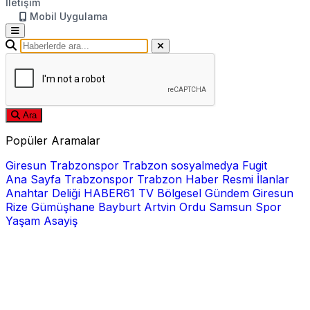
İletişim
Mobil Uygulama
Ara
Popüler Aramalar
Giresun
Trabzonspor
Trabzon
sosyalmedya
Fugit
Ana Sayfa
Trabzonspor
Trabzon Haber
Resmi İlanlar
Anahtar Deliği
HABER61 TV
Bölgesel
Gündem
Giresun
Rize
Gümüşhane
Bayburt
Artvin
Ordu
Samsun
Spor
Yaşam
Asayiş