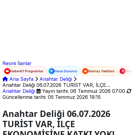
Ad Soyad
E-posta
Şifre
Resmi İlanlar
Haber61 Programlar
Hava Durumu
Namaz Vakitleri
Trafi
N
Ana Sayfa
Anahtar Deliği
Anahtar Deliği 06.07.2026 TURİST VAR, İLÇE
EKONOMİSİNE KATKI YOK!
Anahtar Deliği
Yayın tarihi: 06 Temmuz 2026 07:00
Güncellenme tarihi: 05 Temmuz 2026 19:15
Anahtar Deliği 06.07.2026
TURİST VAR, İLÇE
EKONOMİSİNE KATKI YOK!