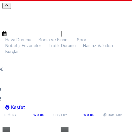
|
Hava Durumu
Borsa ve Finans
Spor
Nöbetçi Eczaneler
Trafik Durumu
Namaz Vakitleri
Burçlar
|
Keşfet
,1141
64,2936
6.107,34
%0.00
%0.00
%0.00
GBP/TRY
Gram Altın