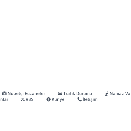
Nöbetçi Eczaneler
Trafik Durumu
Namaz Vak
anlar
RSS
Künye
İletişim