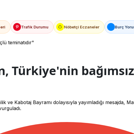
eri
Trafik Durumu
Nöbetçi Eczaneler
Burç Yoru
çlü teminatıdır"
, Türkiye'nin bağımsız
lik ve Kabotaj Bayramı dolayısıyla yayımladığı mesajda, Ma
vurguladı.