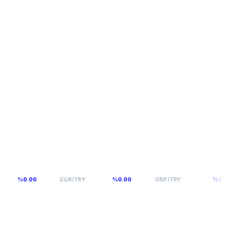
54,976
64,0893
0.00
EUR/TRY
%0.00
GBP/TRY
%0.00