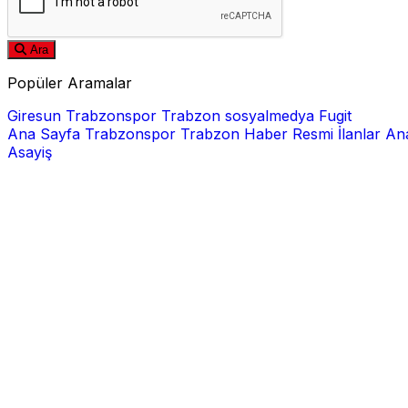
Ara
Popüler Aramalar
Giresun
Trabzonspor
Trabzon
sosyalmedya
Fugit
Ana Sayfa
Trabzonspor
Trabzon Haber
Resmi İlanlar
Ana
Asayiş
E-posta
Şifre