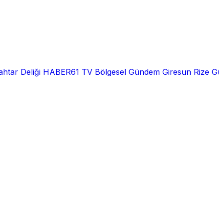
htar Deliği
HABER61 TV
Bölgesel
Gündem
Giresun
Rize
G