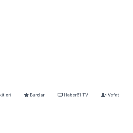
itleri
Burçlar
Haber61 TV
Vefat