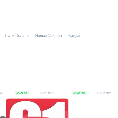
Trafik Durumu
Namaz Vakitleri
Burçlar
2
13.798,82
47,5927
%3.61
BIST 100
%0.70
USD/TRY
%