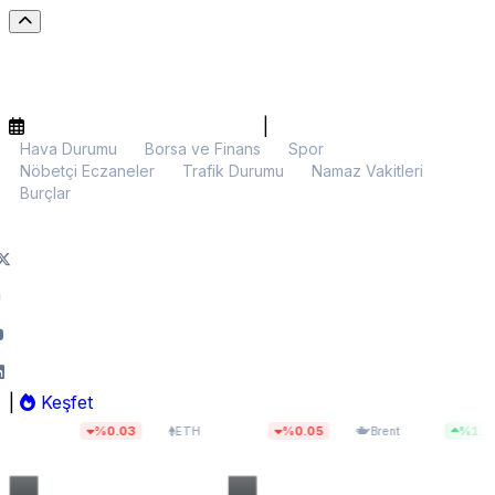
|
Hava Durumu
Borsa ve Finans
Spor
Nöbetçi Eczaneler
Trafik Durumu
Namaz Vakitleri
Burçlar
|
Keşfet
7
$1.920,61
$83,55
%0.03
%0.05
%1.29
ETH
Brent
BIST 