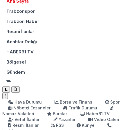
Ana Sayfa
Trabzonspor
Trabzon Haber
Resmi İlanlar
Anahtar Deliği
HABER61 TV
Bölgesel
Gündem
Hava Durumu
Borsa ve Finans
Spor
Nöbetçi Eczaneler
Trafik Durumu
Namaz Vakitleri
Burçlar
Haber61 TV
Vefat İlanları
Yazarlar
Video Galeri
Resmi İlanlar
RSS
Künye