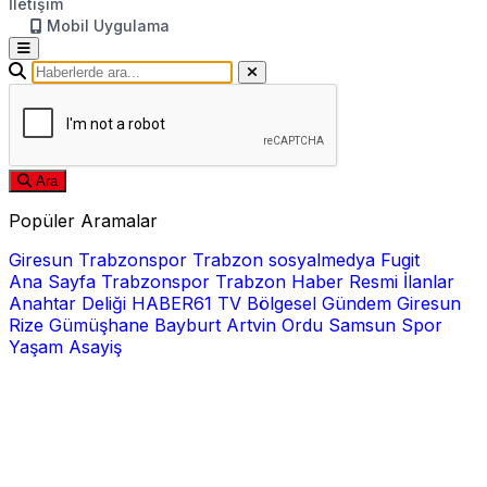
İletişim
Mobil Uygulama
Ara
Popüler Aramalar
Giresun
Trabzonspor
Trabzon
sosyalmedya
Fugit
Ana Sayfa
Trabzonspor
Trabzon Haber
Resmi İlanlar
Anahtar Deliği
HABER61 TV
Bölgesel
Gündem
Giresun
Rize
Gümüşhane
Bayburt
Artvin
Ordu
Samsun
Spor
Yaşam
Asayiş