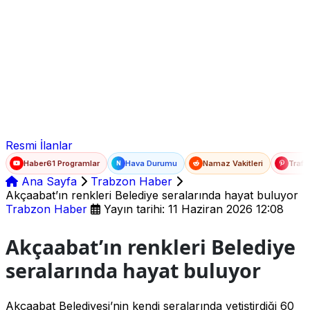
Ad Soyad
E-posta
Şifre
Resmi İlanlar
Haber61 Programlar
Hava Durumu
Namaz Vakitleri
Trafi
N
Ana Sayfa
Trabzon Haber
Akçaabat’ın renkleri Belediye seralarında hayat buluyor
Trabzon Haber
Yayın tarihi: 11 Haziran 2026 12:08
Akçaabat’ın renkleri Belediye
seralarında hayat buluyor
Akçaabat Belediyesi’nin kendi seralarında yetiştirdiği 60