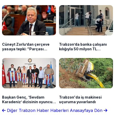
Cüneyt Zorlu’dan çerçeve
Trabzon’da banka çalışanı
yasaya tepki: “Parçası
kılığıyla 50 milyon TL
olmayacağız”
dolandırdılar
Başkan Genç, ‘Sevdam
Trabzon'da iş makinesi
Karadeniz’ dizisinin oyuncu
uçuruma yuvarlandı
ve yapım ekibini ağırladı! Film
Diğer Trabzon Haber Haberleri
Anasayfaya Dön
festivali için tarih verdi