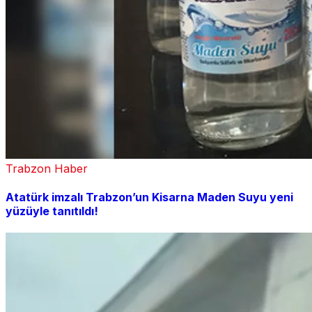
Trabzon Haber
Atatürk imzalı Trabzon’un Kisarna Maden Suyu yeni
yüzüyle tanıtıldı!