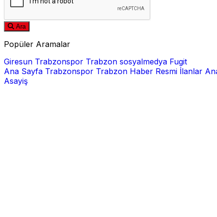
Ara
Popüler Aramalar
Giresun
Trabzonspor
Trabzon
sosyalmedya
Fugit
Ana Sayfa
Trabzonspor
Trabzon Haber
Resmi İlanlar
Ana
Asayiş
E-posta
Şifre