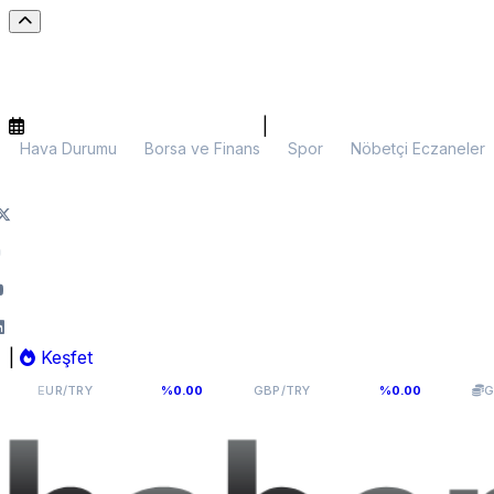
|
Hava Durumu
Borsa ve Finans
Spor
Nöbetçi Eczaneler
|
Keşfet
55,1141
64,2936
6
/TRY
%0.00
GBP/TRY
%0.00
Gram Altın