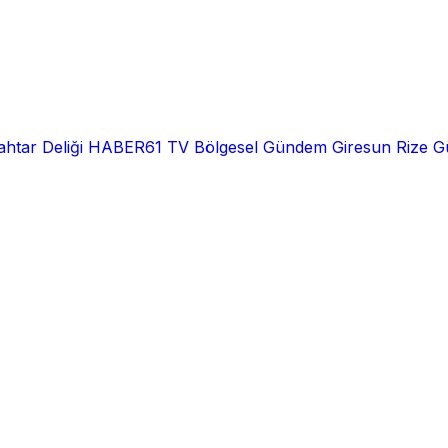
htar Deliği
HABER61 TV
Bölgesel
Gündem
Giresun
Rize
G