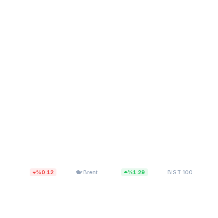
$83,55
13.779,40
%0.12
Brent
%1.29
BIST 100
%0.1