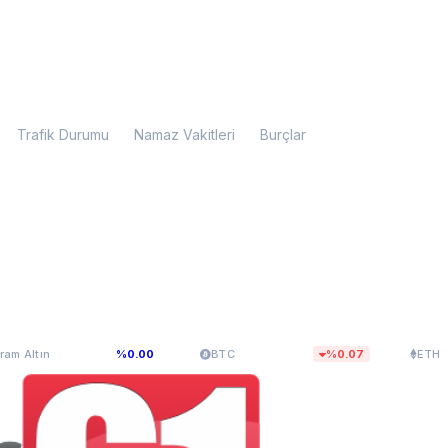
Trafik Durumu
Namaz Vakitleri
Burçlar
.107,34
$65.015,34
$1.920,60
%0.00
BTC
%0.07
ETH