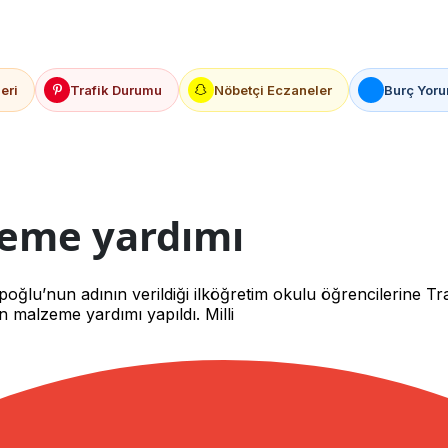
eri
Trafik Durumu
Nöbetçi Eczaneler
Burç Yoru
zeme yardımı
ğlu’nun adının verildiği ilköğretim okulu öğrencilerine T
 malzeme yardımı yapıldı. Milli