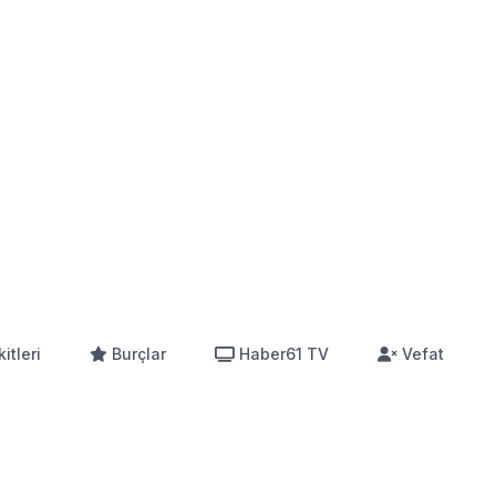
itleri
Burçlar
Haber61 TV
Vefat