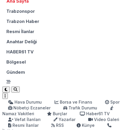
Ana Sayfa
Trabzonspor
Trabzon Haber
Resmi İlanlar
Anahtar Deliği
HABER61 TV
Bölgesel
Gündem
Hava Durumu
Borsa ve Finans
Spor
Nöbetçi Eczaneler
Trafik Durumu
Namaz Vakitleri
Burçlar
Haber61 TV
Vefat İlanları
Yazarlar
Video Galeri
Resmi İlanlar
RSS
Künye