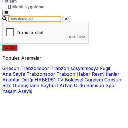
İletişim
Mobil Uygulama
Ara
Popüler Aramalar
Giresun
Trabzonspor
Trabzon
sosyalmedya
Fugit
Ana Sayfa
Trabzonspor
Trabzon Haber
Resmi İlanlar
Anahtar Deliği
HABER61 TV
Bölgesel
Gündem
Giresun
Rize
Gümüşhane
Bayburt
Artvin
Ordu
Samsun
Spor
Yaşam
Asayiş