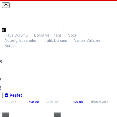
|
Hava Durumu
Borsa ve Finans
Spor
Nöbetçi Eczaneler
Trafik Durumu
Namaz Vakitleri
Burçlar
|
Keşfet
4,976
64,0893
5.952,19
%0.00
%0.00
%0.02
GBP/TRY
Gram Altın