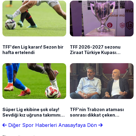
TFF'den Lig kararı! Sezon bir
TFF 2026-2027 sezonu
hafta ertelendi
Ziraat Türkiye Kupası
takvimini açıkladı!
Süper Lig ekibine şok olay!
TFF'nin Trabzon ataması
Sevdiği kız uğruna takımını
sonrası dikkat çeken
terk etti
açıklama! "İlk defa seçimsiz,
Diğer Spor Haberleri
Anasayfaya Dön
yukarıdan atama yapıldı"