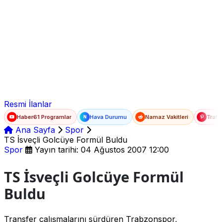
Ad Soyad
E-posta
Şifre
Resmi İlanlar
Haber61 Programlar
Hava Durumu
Namaz Vakitleri
Trafi
N
Ana Sayfa
Spor
TS İsveçli Golcüye Formül Buldu
Spor
Yayın tarihi: 04 Ağustos 2007 12:00
TS İsveçli Golcüye Formül
Buldu
Transfer çalışmalarını sürdüren Trabzonspor,