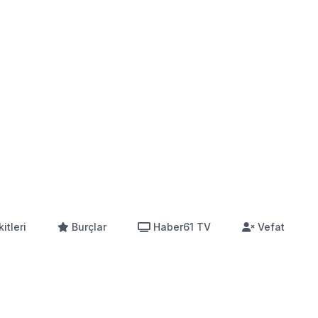
itleri
Burçlar
Haber61 TV
Vefat