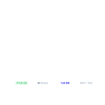
6
$83,55
13.779,40
%0.13
Brent
%0.00
BIST 100
%0.1