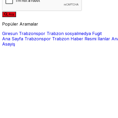
Ara
Popüler Aramalar
Giresun
Trabzonspor
Trabzon
sosyalmedya
Fugit
Ana Sayfa
Trabzonspor
Trabzon Haber
Resmi İlanlar
Ana
Asayiş
E-posta
Şifre