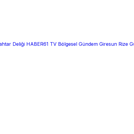
htar Deliği
HABER61 TV
Bölgesel
Gündem
Giresun
Rize
G