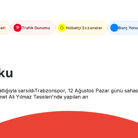
eri
Trafik Durumu
Nöbetçi Eczaneler
Burç Yoru
ku
tlığıyla sarsıldıTrabzonspor, 12 Ağustos Pazar günü sahası
t Ali Yılmaz Tesisleri'nde yapılan an