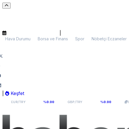
|
Hava Durumu
Borsa ve Finans
Spor
Nöbetçi Eczaneler
|
Keşfet
55,1141
64,2936
/TRY
%0.00
GBP/TRY
%0.00
Gram Altın