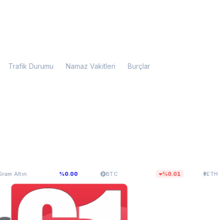
Trafik Durumu
Namaz Vakitleri
Burçlar
6.107,34
$64.772,13
$1.915,7
%0.00
BTC
%0.01
ETH