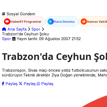
Sosyal Gündem
Haber61 Programlar
Hava Durumu
Namaz Vakitl
N
Ana Sayfa
Spor
Trabzon'da Ceyhun Şoku
Spor
Yayın tarihi: 09 Ağustos 2007 21:52
Trabzon'da Ceyhun Şo
Trabzonspor, Sivas maçı öncesi yıldız futbolcusunun saka
sürdürüyor.Teknik direktör Ziya Doğan yönetiminde, Mehme
Paylaş
Paylaş
Paylaş