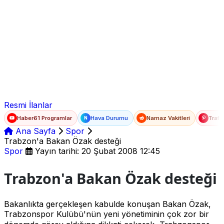
Ad Soyad
E-posta
Şifre
Resmi İlanlar
Haber61 Programlar
Hava Durumu
Namaz Vakitleri
Trafi
N
Ana Sayfa
Spor
Trabzon'a Bakan Özak desteği
Spor
Yayın tarihi: 20 Şubat 2008 12:45
Trabzon'a Bakan Özak desteği
Bakanlıkta gerçekleşen kabulde konuşan Bakan Özak,
Trabzonspor Kulübü'nün yeni yönetiminin çok zor bir