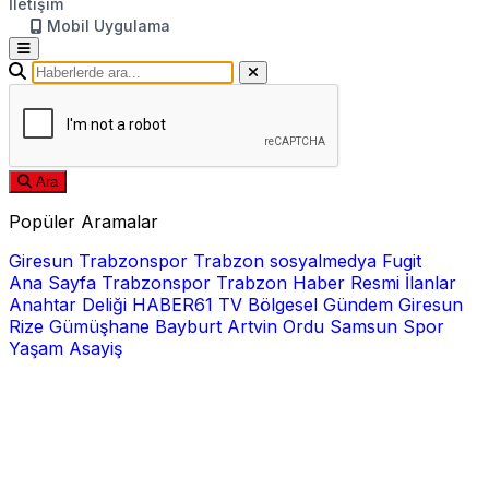
İletişim
Mobil Uygulama
Ara
Popüler Aramalar
Giresun
Trabzonspor
Trabzon
sosyalmedya
Fugit
Ana Sayfa
Trabzonspor
Trabzon Haber
Resmi İlanlar
Anahtar Deliği
HABER61 TV
Bölgesel
Gündem
Giresun
Rize
Gümüşhane
Bayburt
Artvin
Ordu
Samsun
Spor
Yaşam
Asayiş