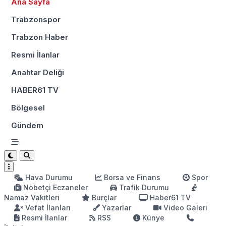
Ana Sayfa
Trabzonspor
Trabzon Haber
Resmi İlanlar
Anahtar Deliği
HABER61 TV
Bölgesel
Gündem
Hava Durumu
Borsa ve Finans
Spor
Nöbetçi Eczaneler
Trafik Durumu
Namaz Vakitleri
Burçlar
Haber61 TV
Vefat İlanları
Yazarlar
Video Galeri
Resmi İlanlar
RSS
Künye