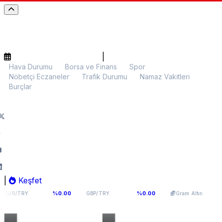
|
Hava Durumu
Borsa ve Finans
Spor
Nöbetçi Eczaneler
Trafik Durumu
Namaz Vakitleri
Burçlar
|
Keşfet
,976
64,0893
5.986,70
%0.00
%0.00
%0.01
GBP/TRY
Gram Altın