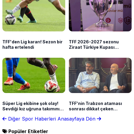
TFF'den Lig kararı! Sezon bir
TFF 2026-2027 sezonu
hafta ertelendi
Ziraat Türkiye Kupası
takvimini açıkladı!
Süper Lig ekibine şok olay!
TFF'nin Trabzon ataması
Sevdiği kız uğruna takımını
sonrası dikkat çeken
terk etti
açıklama! "İlk defa seçimsiz,
Diğer Spor Haberleri
Anasayfaya Dön
yukarıdan atama yapıldı"
Popüler Etiketler