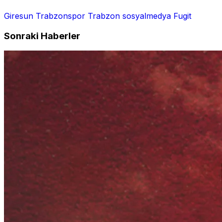
Giresun
Trabzonspor
Trabzon
sosyalmedya
Fugit
Sonraki Haberler