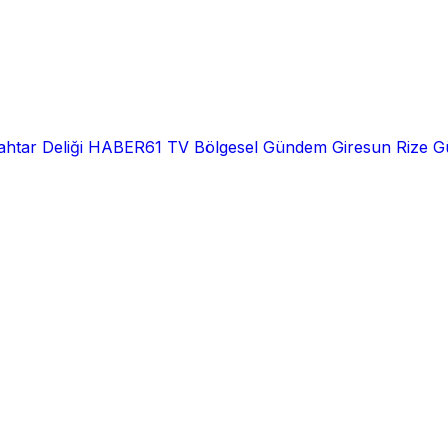
htar Deliği
HABER61 TV
Bölgesel
Gündem
Giresun
Rize
G