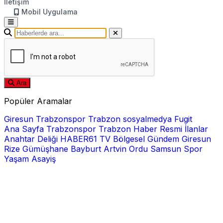
İletişim
Mobil Uygulama
Ara
Popüler Aramalar
Giresun
Trabzonspor
Trabzon
sosyalmedya
Fugit
Ana Sayfa
Trabzonspor
Trabzon Haber
Resmi İlanlar
Anahtar Deliği
HABER61 TV
Bölgesel
Gündem
Giresun
Rize
Gümüşhane
Bayburt
Artvin
Ordu
Samsun
Spor
Yaşam
Asayiş