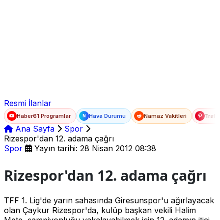
Ad Soyad
E-posta
Şifre
Resmi İlanlar
Haber61 Programlar
Hava Durumu
Namaz Vakitleri
Trafi
N
Ana Sayfa
Spor
Rizespor'dan 12. adama çağrı
Spor
Yayın tarihi: 28 Nisan 2012 08:38
Rizespor'dan 12. adama çağrı
TFF 1. Lig'de yarın sahasında Giresunspor'u ağırlayacak
olan Çaykur Rizespor'da, kulüp başkan vekili Halim