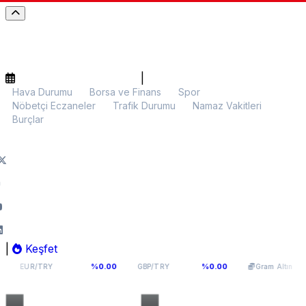
|
Hava Durumu
Borsa ve Finans
Spor
Nöbetçi Eczaneler
Trafik Durumu
Namaz Vakitleri
Burçlar
|
Keşfet
54,9398
64,131
6.063,33
%0.00
%0.00
%0.1
GBP/TRY
Gram Altın