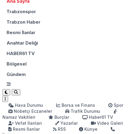
Ana Sayfa
Trabzonspor
Trabzon Haber
Resmi İlanlar
Anahtar Deliği
HABER61 TV
Bölgesel
Gündem
Hava Durumu
Borsa ve Finans
Spor
Nöbetçi Eczaneler
Trafik Durumu
Namaz Vakitleri
Burçlar
Haber61 TV
Vefat İlanları
Yazarlar
Video Galeri
Resmi İlanlar
RSS
Künye