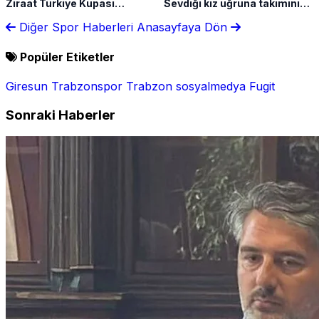
Ziraat Türkiye Kupası
Sevdiği kız uğruna takımını
takvimini açıkladı!
terk etti
Diğer Spor Haberleri
Anasayfaya Dön
Popüler Etiketler
Giresun
Trabzonspor
Trabzon
sosyalmedya
Fugit
Sonraki Haberler