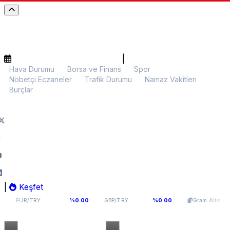
|
Hava Durumu
Borsa ve Finans
Spor
Nöbetçi Eczaneler
Trafik Durumu
Namaz Vakitleri
Burçlar
|
Keşfet
54,9398
64,131
6.099,28
%0.00
%0.00
%0.00
GBP/TRY
Gram Altın