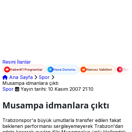
Ad Soyad
E-posta
Şifre
Resmi İlanlar
Haber61 Programlar
Hava Durumu
Namaz Vakitleri
Trafi
N
Ana Sayfa
Spor
Musampa idmanlara çıktı
Spor
Yayın tarihi: 10 Kasım 2007 21:10
Musampa idmanlara çıktı
Trabzonspor'a büyük umutlarla transfer edilen fakat
beklenen performansı sergileyemeyerek Trabzon'dan