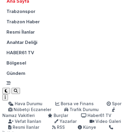
Ana Sayfa
Trabzonspor
Trabzon Haber
Resmi İlanlar
Anahtar Deliği
HABER61 TV
Bölgesel
Gündem
Hava Durumu
Borsa ve Finans
Spor
Nöbetçi Eczaneler
Trafik Durumu
Namaz Vakitleri
Burçlar
Haber61 TV
Vefat İlanları
Yazarlar
Video Galeri
Resmi İlanlar
RSS
Künye