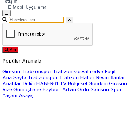
İletişim
Mobil Uygulama
Ara
Popüler Aramalar
Giresun
Trabzonspor
Trabzon
sosyalmedya
Fugit
Ana Sayfa
Trabzonspor
Trabzon Haber
Resmi İlanlar
Anahtar Deliği
HABER61 TV
Bölgesel
Gündem
Giresun
Rize
Gümüşhane
Bayburt
Artvin
Ordu
Samsun
Spor
Yaşam
Asayiş