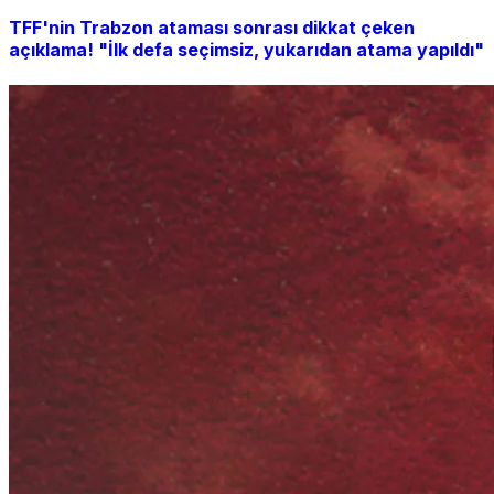
TFF'nin Trabzon ataması sonrası dikkat çeken
açıklama! "İlk defa seçimsiz, yukarıdan atama yapıldı"