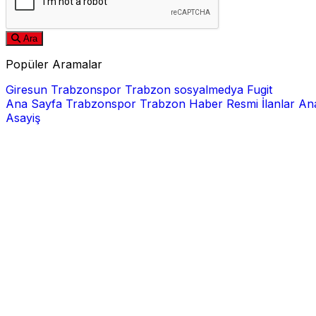
Ara
Popüler Aramalar
Giresun
Trabzonspor
Trabzon
sosyalmedya
Fugit
Ana Sayfa
Trabzonspor
Trabzon Haber
Resmi İlanlar
Ana
Asayiş
E-posta
Şifre