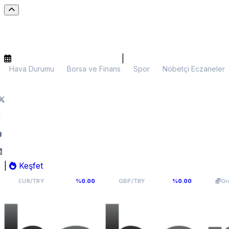
|
Hava Durumu
Borsa ve Finans
Spor
Nöbetçi Eczaneler
|
Keşfet
54,9398
64,131
6.
/TRY
%0.00
GBP/TRY
%0.00
Gram Altın