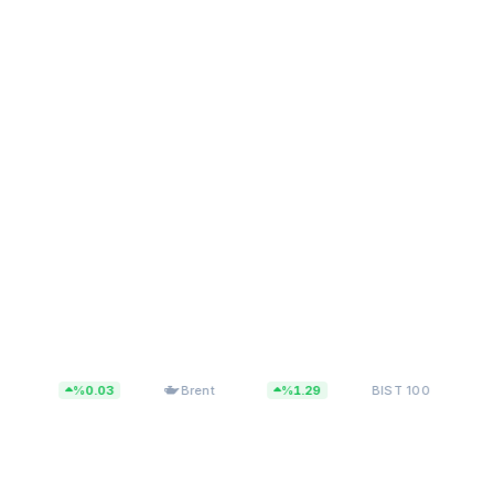
$83,55
13.779,40
%0.03
Brent
%1.29
BIST 100
%0.1