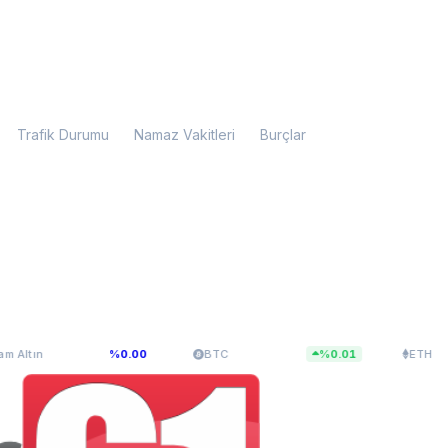
Trafik Durumu
Namaz Vakitleri
Burçlar
099,28
$64.927,67
$1.914,25
%0.00
BTC
%0.01
ETH