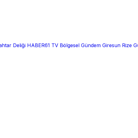
htar Deliği
HABER61 TV
Bölgesel
Gündem
Giresun
Rize
G