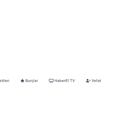
itleri
Burçlar
Haber61 TV
Vefat