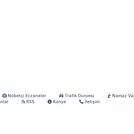
Nöbetçi Eczaneler
Trafik Durumu
Namaz Vak
anlar
RSS
Künye
İletişim