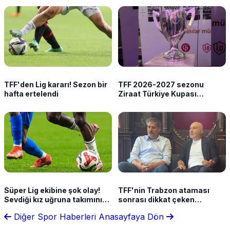
TFF'den Lig kararı! Sezon bir
TFF 2026-2027 sezonu
hafta ertelendi
Ziraat Türkiye Kupası
takvimini açıkladı!
Süper Lig ekibine şok olay!
TFF'nin Trabzon ataması
Sevdiği kız uğruna takımını
sonrası dikkat çeken
terk etti
açıklama! "İlk defa seçimsiz,
Diğer Spor Haberleri
Anasayfaya Dön
yukarıdan atama yapıldı"