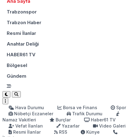
Ana Sayfa
Trabzonspor
Trabzon Haber
Resmi İlanlar
Anahtar Deliği
HABER61 TV
Bölgesel
Gündem
Hava Durumu
Borsa ve Finans
Spor
Nöbetçi Eczaneler
Trafik Durumu
Namaz Vakitleri
Burçlar
Haber61 TV
Vefat İlanları
Yazarlar
Video Galeri
Resmi İlanlar
RSS
Künye