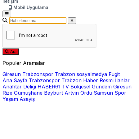
İletişim
Mobil Uygulama
Ara
Popüler Aramalar
Giresun
Trabzonspor
Trabzon
sosyalmedya
Fugit
Ana Sayfa
Trabzonspor
Trabzon Haber
Resmi İlanlar
Anahtar Deliği
HABER61 TV
Bölgesel
Gündem
Giresun
Rize
Gümüşhane
Bayburt
Artvin
Ordu
Samsun
Spor
Yaşam
Asayiş