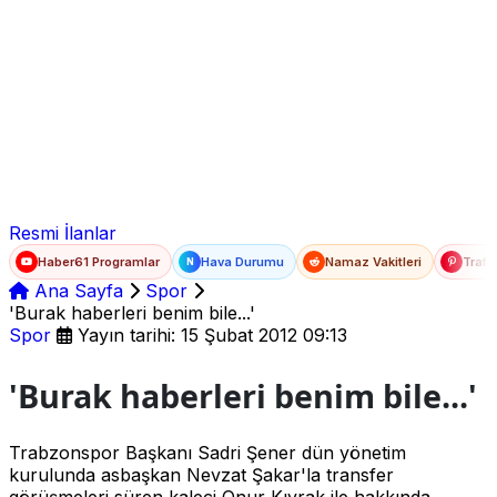
Ad Soyad
E-posta
Şifre
Resmi İlanlar
Haber61 Programlar
Hava Durumu
Namaz Vakitleri
Trafi
N
Ana Sayfa
Spor
'Burak haberleri benim bile...'
Spor
Yayın tarihi: 15 Şubat 2012 09:13
'Burak haberleri benim bile...'
Trabzonspor Başkanı Sadri Şener dün yönetim
kurulunda asbaşkan Nevzat Şakar'la transfer