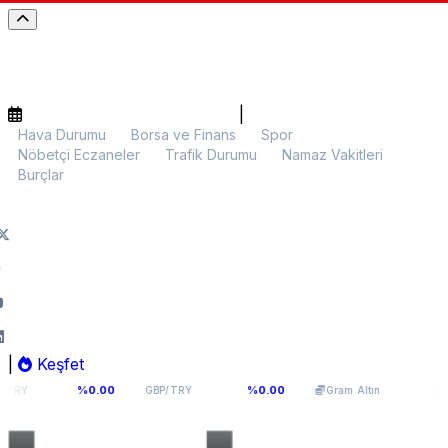
|
Hava Durumu
Borsa ve Finans
Spor
Nöbetçi Eczaneler
Trafik Durumu
Namaz Vakitleri
Burçlar
|
Keşfet
64,0893
5.948,97
%0.00
%0.00
%0.06
GBP/TRY
Gram Altın