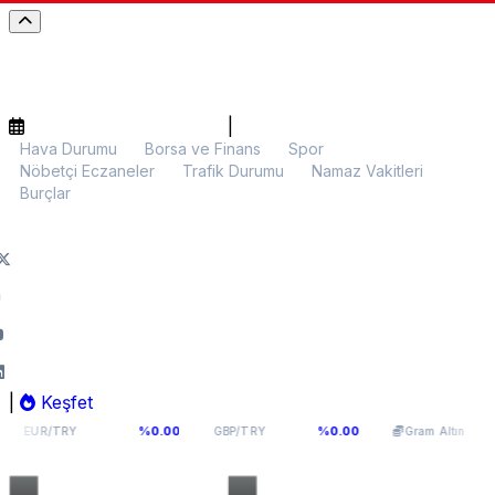
|
Hava Durumu
Borsa ve Finans
Spor
Nöbetçi Eczaneler
Trafik Durumu
Namaz Vakitleri
Burçlar
|
Keşfet
4,9398
64,131
6.127,08
%0.00
%0.00
%0.29
GBP/TRY
Gram Altın