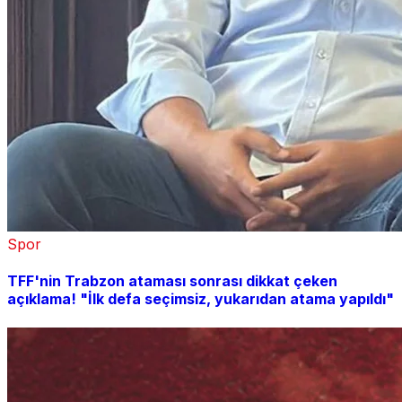
Spor
TFF'nin Trabzon ataması sonrası dikkat çeken
açıklama! "İlk defa seçimsiz, yukarıdan atama yapıldı"