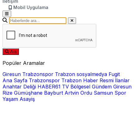
İletişim
Mobil Uygulama
Ara
Popüler Aramalar
Giresun
Trabzonspor
Trabzon
sosyalmedya
Fugit
Ana Sayfa
Trabzonspor
Trabzon Haber
Resmi İlanlar
Anahtar Deliği
HABER61 TV
Bölgesel
Gündem
Giresun
Rize
Gümüşhane
Bayburt
Artvin
Ordu
Samsun
Spor
Yaşam
Asayiş