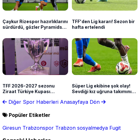
Çaykur Rizespor hazırlıklarını
TFF'den Lig kararı! Sezon bir
sürdürdü, gözler Pyramids
hafta ertelendi
maçında
TFF 2026-2027 sezonu
Süper Lig ekibine şok olay!
Ziraat Türkiye Kupası
Sevdiği kız uğruna takımını
takvimini açıkladı!
terk etti
Diğer Spor Haberleri
Anasayfaya Dön
Popüler Etiketler
Giresun
Trabzonspor
Trabzon
sosyalmedya
Fugit