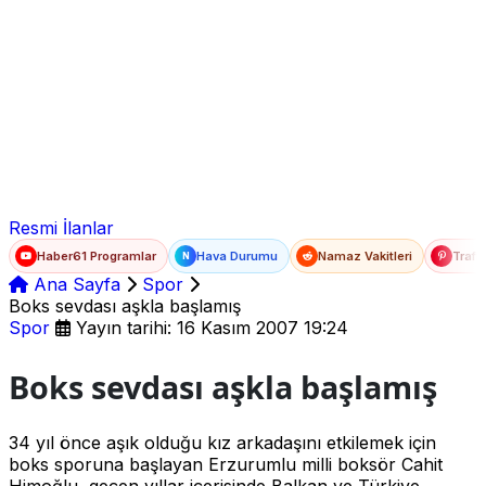
Ad Soyad
E-posta
Şifre
Resmi İlanlar
Haber61 Programlar
Hava Durumu
Namaz Vakitleri
Trafi
N
Ana Sayfa
Spor
Boks sevdası aşkla başlamış
Spor
Yayın tarihi: 16 Kasım 2007 19:24
Boks sevdası aşkla başlamış
34 yıl önce aşık olduğu kız arkadaşını etkilemek için
boks sporuna başlayan Erzurumlu milli boksör Cahit