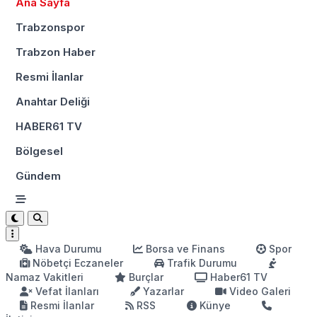
Ana Sayfa
Trabzonspor
Trabzon Haber
Resmi İlanlar
Anahtar Deliği
HABER61 TV
Bölgesel
Gündem
Hava Durumu
Borsa ve Finans
Spor
Nöbetçi Eczaneler
Trafik Durumu
Namaz Vakitleri
Burçlar
Haber61 TV
Vefat İlanları
Yazarlar
Video Galeri
Resmi İlanlar
RSS
Künye