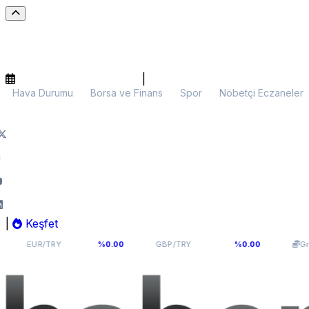
|
Hava Durumu
Borsa ve Finans
Spor
Nöbetçi Eczaneler
|
Keşfet
54,976
64,0893
5
R/TRY
%0.00
GBP/TRY
%0.00
Gram Altın