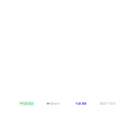
6
$83,43
13.798,80
%0.02
Brent
%0.00
BIST 100
%0.