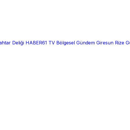
htar Deliği
HABER61 TV
Bölgesel
Gündem
Giresun
Rize
G