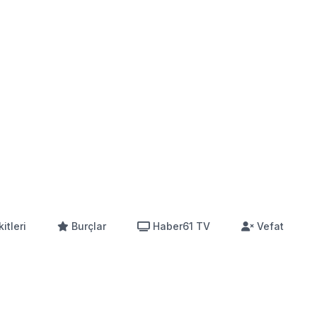
itleri
Burçlar
Haber61 TV
Vefat