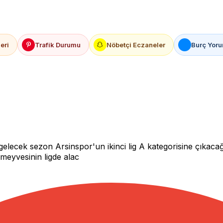
eri
Trafik Durumu
Nöbetçi Eczaneler
Burç Yoru
cek sezon Arsinspor'un ikinci lig A kategorisine çıkacağını
n meyvesinin ligde alac