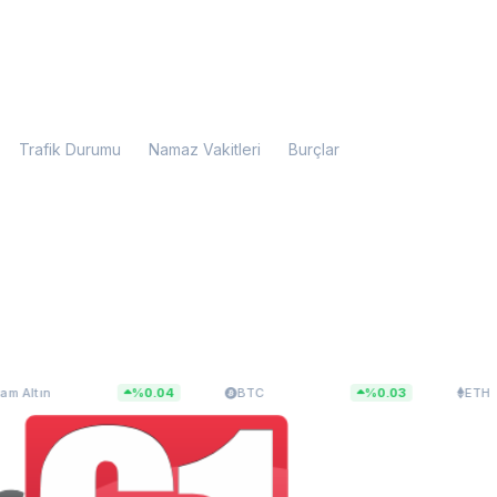
Trafik Durumu
Namaz Vakitleri
Burçlar
.974,49
$64.302,54
$1.900,0
%0.04
BTC
%0.03
ETH