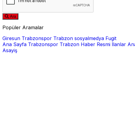
Ara
Popüler Aramalar
Giresun
Trabzonspor
Trabzon
sosyalmedya
Fugit
Ana Sayfa
Trabzonspor
Trabzon Haber
Resmi İlanlar
Ana
Asayiş
E-posta
Şifre