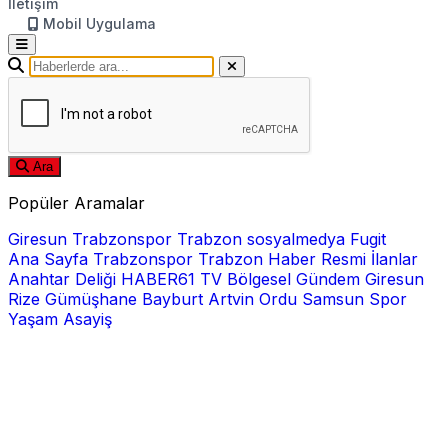
İletişim
Mobil Uygulama
Ara
Popüler Aramalar
Giresun
Trabzonspor
Trabzon
sosyalmedya
Fugit
Ana Sayfa
Trabzonspor
Trabzon Haber
Resmi İlanlar
Anahtar Deliği
HABER61 TV
Bölgesel
Gündem
Giresun
Rize
Gümüşhane
Bayburt
Artvin
Ordu
Samsun
Spor
Yaşam
Asayiş