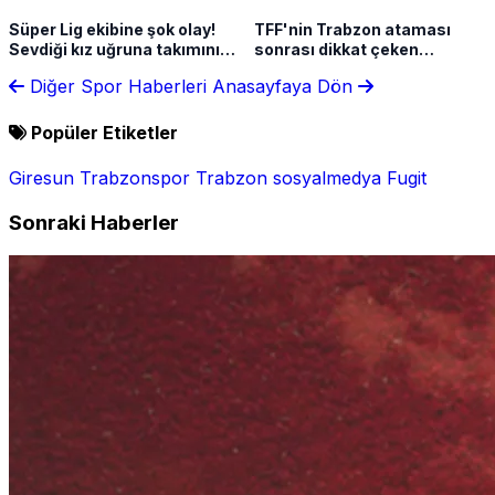
Süper Lig ekibine şok olay!
TFF'nin Trabzon ataması
Sevdiği kız uğruna takımını
sonrası dikkat çeken
terk etti
açıklama! "İlk defa seçimsiz,
Diğer Spor Haberleri
Anasayfaya Dön
yukarıdan atama yapıldı"
Popüler Etiketler
Giresun
Trabzonspor
Trabzon
sosyalmedya
Fugit
Sonraki Haberler