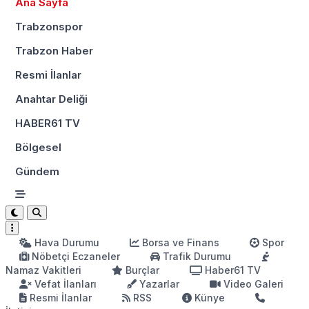
Ana Sayfa
Trabzonspor
Trabzon Haber
Resmi İlanlar
Anahtar Deliği
HABER61 TV
Bölgesel
Gündem
Hava Durumu
Borsa ve Finans
Spor
Nöbetçi Eczaneler
Trafik Durumu
Namaz Vakitleri
Burçlar
Haber61 TV
Vefat İlanları
Yazarlar
Video Galeri
Resmi İlanlar
RSS
Künye