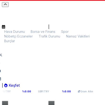
|
Hava Durumu
Borsa ve Finans
Spor
Nöbetçi Eczaneler
Trafik Durumu
Namaz Vakitleri
Burçlar
|
Keşfet
64,0893
5.981,23
%0.00
%0.00
%0.09
GBP/TRY
Gram Altın