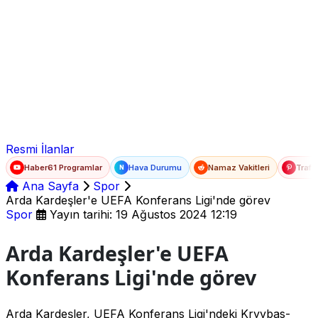
Ad Soyad
E-posta
Şifre
Resmi İlanlar
Haber61 Programlar
Hava Durumu
Namaz Vakitleri
Trafi
N
Ana Sayfa
Spor
Arda Kardeşler'e UEFA Konferans Ligi'nde görev
Spor
Yayın tarihi: 19 Ağustos 2024 12:19
Arda Kardeşler'e UEFA
Konferans Ligi'nde görev
Arda Kardeşler, UEFA Konferans Ligi'ndeki Kryvbas-