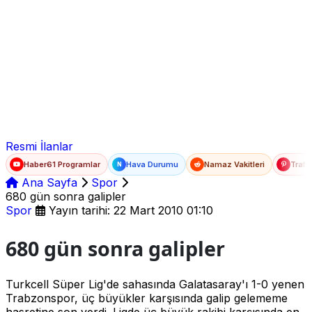
Ad Soyad
E-posta
Şifre
Resmi İlanlar
Haber61 Programlar
Hava Durumu
Namaz Vakitleri
Trafi
N
Ana Sayfa
Spor
680 gün sonra galipler
Spor
Yayın tarihi: 22 Mart 2010 01:10
680 gün sonra galipler
Turkcell Süper Lig'de sahasında Galatasaray'ı 1-0 yenen
Trabzonspor, üç büyükler karşısında galip gelememe