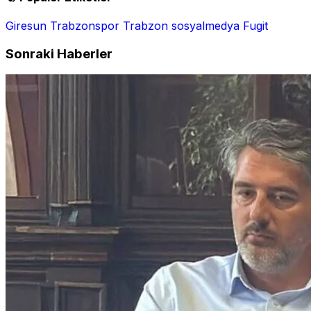
Giresun
Trabzonspor
Trabzon
sosyalmedya
Fugit
Sonraki Haberler