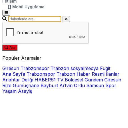
İletişim
Mobil Uygulama
Ara
Popüler Aramalar
Giresun
Trabzonspor
Trabzon
sosyalmedya
Fugit
Ana Sayfa
Trabzonspor
Trabzon Haber
Resmi İlanlar
Anahtar Deliği
HABER61 TV
Bölgesel
Gündem
Giresun
Rize
Gümüşhane
Bayburt
Artvin
Ordu
Samsun
Spor
Yaşam
Asayiş