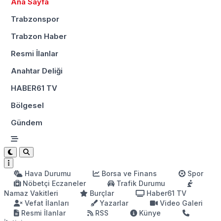
Ana Sayfa
Trabzonspor
Trabzon Haber
Resmi İlanlar
Anahtar Deliği
HABER61 TV
Bölgesel
Gündem
Hava Durumu
Borsa ve Finans
Spor
Nöbetçi Eczaneler
Trafik Durumu
Namaz Vakitleri
Burçlar
Haber61 TV
Vefat İlanları
Yazarlar
Video Galeri
Resmi İlanlar
RSS
Künye