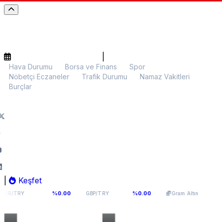
|
Hava Durumu
Borsa ve Finans
Spor
Nöbetçi Eczaneler
Trafik Durumu
Namaz Vakitleri
Burçlar
|
Keşfet
9398
64,131
6.063,33
%0.00
%0.00
%0.18
GBP/TRY
Gram Altın