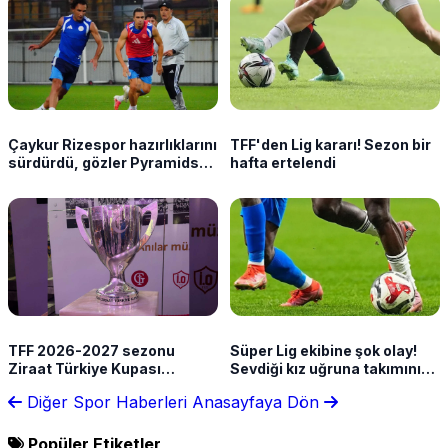
Çaykur Rizespor hazırlıklarını
TFF'den Lig kararı! Sezon bir
sürdürdü, gözler Pyramids
hafta ertelendi
maçında
TFF 2026-2027 sezonu
Süper Lig ekibine şok olay!
Ziraat Türkiye Kupası
Sevdiği kız uğruna takımını
takvimini açıkladı!
terk etti
Diğer Spor Haberleri
Anasayfaya Dön
Popüler Etiketler