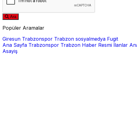
Ara
Popüler Aramalar
Giresun
Trabzonspor
Trabzon
sosyalmedya
Fugit
Ana Sayfa
Trabzonspor
Trabzon Haber
Resmi İlanlar
Ana
Asayiş
E-posta
Şifre