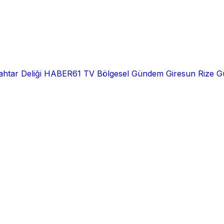
htar Deliği
HABER61 TV
Bölgesel
Gündem
Giresun
Rize
G