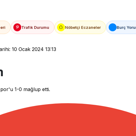
eri
Trafik Durumu
Nöbetçi Eczaneler
Burç Yoru
rihi: 10 Ocak 2024 13:13
n
por'u 1-0 mağlup etti.