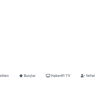
itleri
Burçlar
Haber61 TV
Vefat