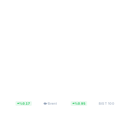
$83,27
13.818,20
%0.17
Brent
%0.95
BIST 100
%0.1