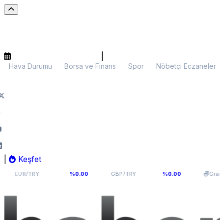
|
Hava Durumu
Borsa ve Finans
Spor
Nöbetçi Eczaneler
|
Keşfet
54,9398
64,131
6.
/TRY
%0.00
GBP/TRY
%0.00
Gram Altın