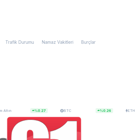
Trafik Durumu
Namaz Vakitleri
Burçlar
048,16
$64.544,71
$1.908,66
%0.27
BTC
%0.26
ETH