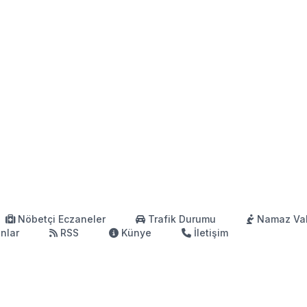
Nöbetçi Eczaneler
Trafik Durumu
Namaz Vak
anlar
RSS
Künye
İletişim