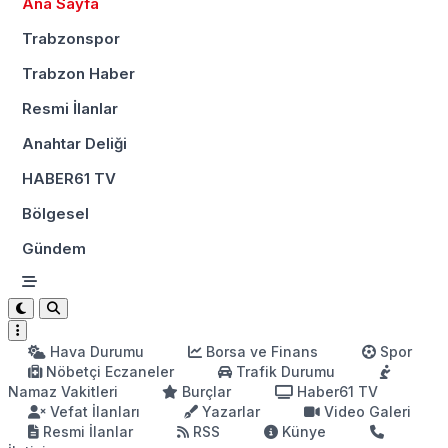
Ana Sayfa
Trabzonspor
Trabzon Haber
Resmi İlanlar
Anahtar Deliği
HABER61 TV
Bölgesel
Gündem
Hava Durumu
Borsa ve Finans
Spor
Nöbetçi Eczaneler
Trafik Durumu
Namaz Vakitleri
Burçlar
Haber61 TV
Vefat İlanları
Yazarlar
Video Galeri
Resmi İlanlar
RSS
Künye