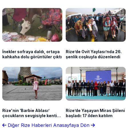
İnekler sofraya daldı, ortaya
Rize’de Ovit Yaylası’nda 26.
kahkaha dolu görüntüler çıktı
şenlik coşkuyla düzenlendi
Rize'nin ‘Barbie Ablası’
Rize’de Yaşayan Miras Şöleni
çocukların sevgisiyle kentin
başladı: 17 ilden katılım
neşesi oldu
Diğer Rize Haberleri
Anasayfaya Dön