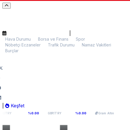
|
Hava Durumu
Borsa ve Finans
Spor
Nöbetçi Eczaneler
Trafik Durumu
Namaz Vakitleri
Burçlar
|
Keşfet
066
64,291
6.076,98
%0.00
%0.00
%0.18
GBP/TRY
Gram Altın