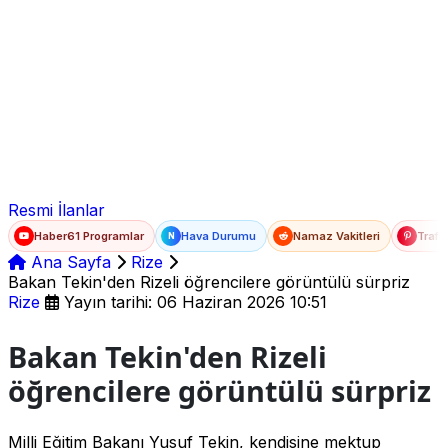
Ad Soyad
E-posta
Şifre
Resmi İlanlar
Haber61 Programlar
Hava Durumu
Namaz Vakitleri
Trafi
N
Ana Sayfa
Rize
Bakan Tekin'den Rizeli öğrencilere görüntülü sürpriz
Rize
Yayın tarihi: 06 Haziran 2026 10:51
Bakan Tekin'den Rizeli
öğrencilere görüntülü sürpriz
Milli Eğitim Bakanı Yusuf Tekin, kendisine mektup