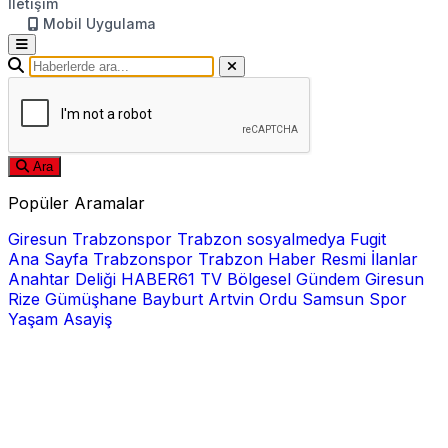
İletişim
Mobil Uygulama
Ara
Popüler Aramalar
Giresun
Trabzonspor
Trabzon
sosyalmedya
Fugit
Ana Sayfa
Trabzonspor
Trabzon Haber
Resmi İlanlar
Anahtar Deliği
HABER61 TV
Bölgesel
Gündem
Giresun
Rize
Gümüşhane
Bayburt
Artvin
Ordu
Samsun
Spor
Yaşam
Asayiş