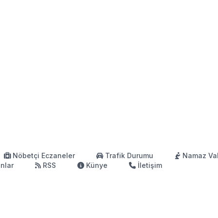
Nöbetçi Eczaneler
Trafik Durumu
Namaz Vak
anlar
RSS
Künye
İletişim