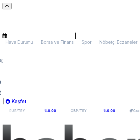
|
Hava Durumu
Borsa ve Finans
Spor
Nöbetçi Eczaneler
|
Keşfet
54,8177
63,965
6.0
TRY
%0.00
GBP/TRY
%0.00
Gram Altın