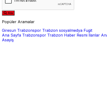
Ara
Popüler Aramalar
Giresun
Trabzonspor
Trabzon
sosyalmedya
Fugit
Ana Sayfa
Trabzonspor
Trabzon Haber
Resmi İlanlar
Ana
Asayiş
E-posta
Şifre