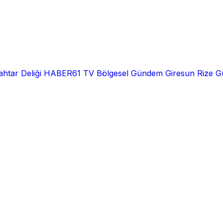
htar Deliği
HABER61 TV
Bölgesel
Gündem
Giresun
Rize
G