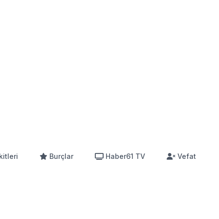
itleri
Burçlar
Haber61 TV
Vefat