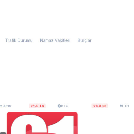
Trafik Durumu
Namaz Vakitleri
Burçlar
04,69
$64.511,74
$1.905,54
%0.14
BTC
%0.12
ETH