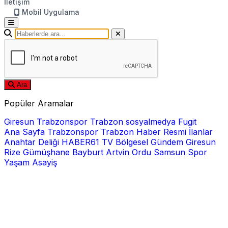
İletişim
Mobil Uygulama
Ara
Popüler Aramalar
Giresun
Trabzonspor
Trabzon
sosyalmedya
Fugit
Ana Sayfa
Trabzonspor
Trabzon Haber
Resmi İlanlar
Anahtar Deliği
HABER61 TV
Bölgesel
Gündem
Giresun
Rize
Gümüşhane
Bayburt
Artvin
Ordu
Samsun
Spor
Yaşam
Asayiş