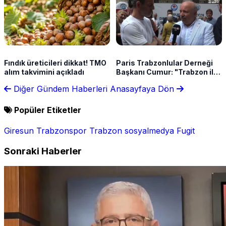
Fındık üreticileri dikkat! TMO
Paris Trabzonlular Derneği
alım takvimini açıkladı
Başkanı Cumur: "Trabzon ile
Avrupa arasında köprü
Diğer Gündem Haberleri
Anasayfaya Dön
kuruyoruz"
Popüler Etiketler
Giresun
Trabzonspor
Trabzon
sosyalmedya
Fugit
Sonraki Haberler