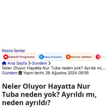
Ad Soyad
E-posta
Şifre
Resmi İlanlar
Haber61 Programlar
Hava Durumu
Namaz Vakitleri
Trafi
N
Ana Sayfa
Gündem
Neler Oluyor Hayatta Nur Tuba neden yok? Ayrıldı mı,
neden ayrıldı?
Gündem
Yayın tarihi: 28 Ağustos 2024 09:56
Neler Oluyor Hayatta Nur
Tuba neden yok? Ayrıldı mı,
neden ayrıldı?