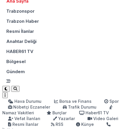
Ana Sayfa
Trabzonspor
Trabzon Haber
Resmi İlanlar
Anahtar Deliği
HABER61 TV
Bölgesel
Gündem
Hava Durumu
Borsa ve Finans
Spor
Nöbetçi Eczaneler
Trafik Durumu
Namaz Vakitleri
Burçlar
Haber61 TV
Vefat İlanları
Yazarlar
Video Galeri
Resmi İlanlar
RSS
Künye