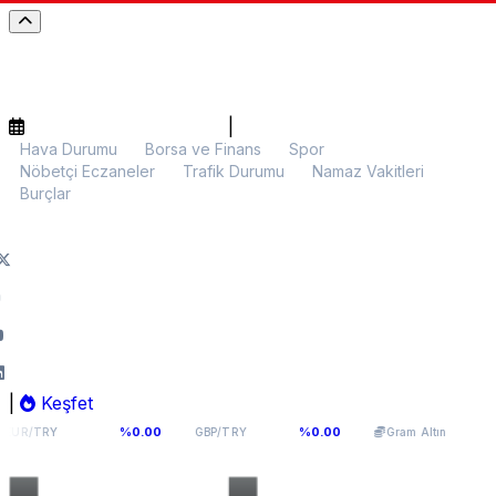
|
Hava Durumu
Borsa ve Finans
Spor
Nöbetçi Eczaneler
Trafik Durumu
Namaz Vakitleri
Burçlar
|
Keşfet
4,9398
64,131
6.110,65
%0.00
%0.00
%0.04
GBP/TRY
Gram Altın