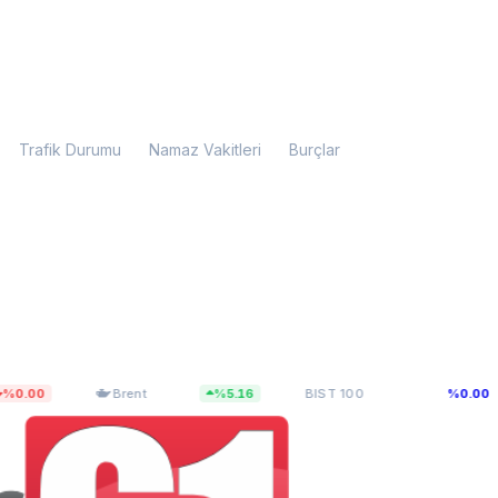
Trafik Durumu
Namaz Vakitleri
Burçlar
$83,55
13.703,10
0
Brent
%5.16
BIST 100
%0.00