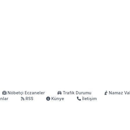
Nöbetçi Eczaneler
Trafik Durumu
Namaz Vak
anlar
RSS
Künye
İletişim