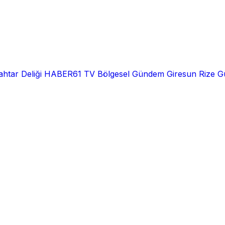
htar Deliği
HABER61 TV
Bölgesel
Gündem
Giresun
Rize
G