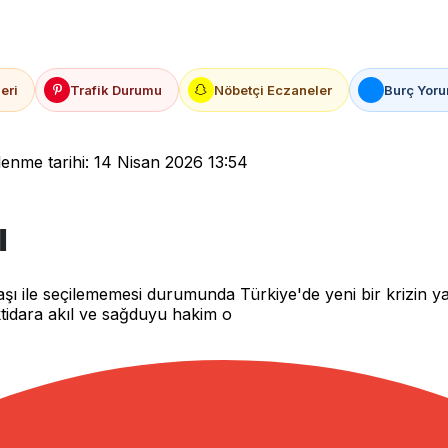
eri
Trafik Durumu
Nöbetçi Eczaneler
Burç Yoru
enme tarihi: 14 Nisan 2026 13:54
ı
 ile seçilememesi durumunda Türkiye'de yeni bir krizin ya
İktidara akıl ve sağduyu hakim o