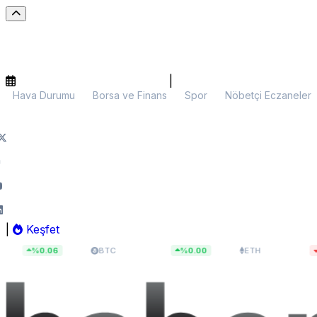
|
Hava Durumu
Borsa ve Finans
Spor
Nöbetçi Eczaneler
|
Keşfet
$64.413,08
$1.905,80
%0.06
BTC
%0.00
ETH
%0.0