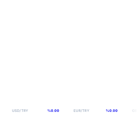
47,5927
54,976
6
USD/TRY
%0.00
EUR/TRY
%0.00
GBP/TRY