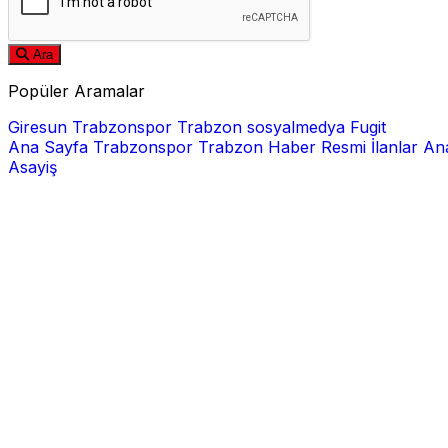
Ara
Popüler Aramalar
Giresun
Trabzonspor
Trabzon
sosyalmedya
Fugit
Ana Sayfa
Trabzonspor
Trabzon Haber
Resmi İlanlar
Ana
Asayiş
E-posta
Şifre