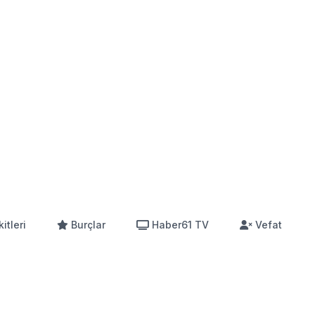
itleri
Burçlar
Haber61 TV
Vefat