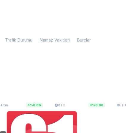
Trafik Durumu
Namaz Vakitleri
Burçlar
,97
$64.413,08
$1.905,80
%0.06
BTC
%0.00
ETH