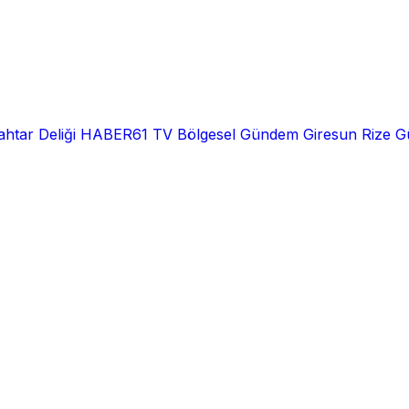
htar Deliği
HABER61 TV
Bölgesel
Gündem
Giresun
Rize
G