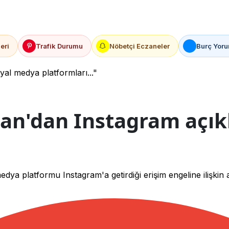
eri
Trafik Durumu
Nöbetçi Eczaneler
Burç Yoru
l medya platformları..."
n'dan Instagram açıkl
 platformu Instagram'a getirdiği erişim engeline ilişkin 