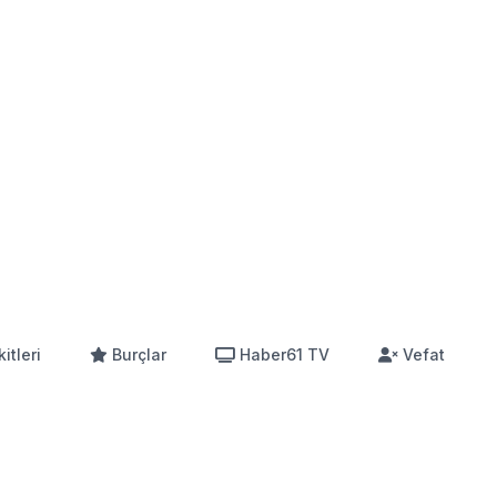
itleri
Burçlar
Haber61 TV
Vefat