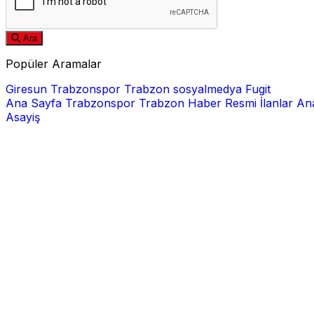
Ara
Popüler Aramalar
Giresun
Trabzonspor
Trabzon
sosyalmedya
Fugit
Ana Sayfa
Trabzonspor
Trabzon Haber
Resmi İlanlar
Ana
Asayiş
E-posta
Şifre