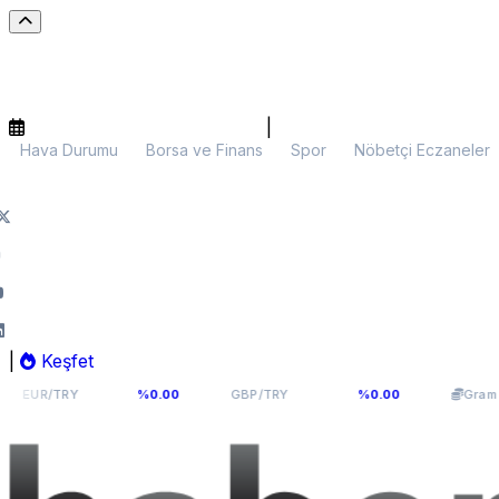
|
Hava Durumu
Borsa ve Finans
Spor
Nöbetçi Eczaneler
|
Keşfet
54,976
64,0893
5.948
Y
%0.00
GBP/TRY
%0.00
Gram Altın