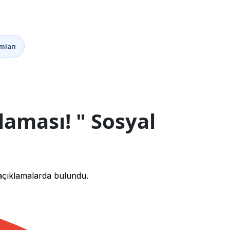
mları
aması! " Sosyal
açıklamalarda bulundu.