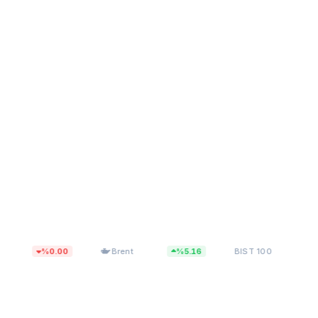
$83,55
13.703,10
%0.00
Brent
%5.16
BIST 100
%0.00