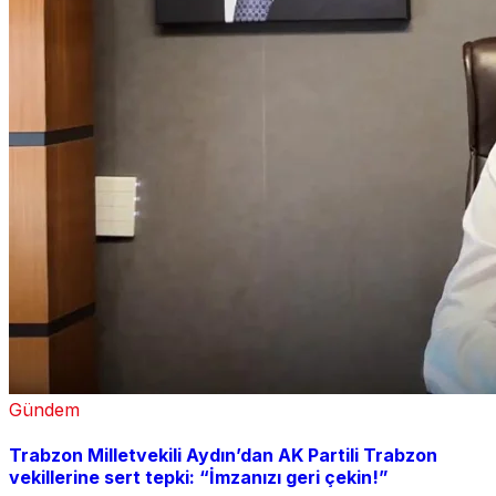
Gündem
Trabzon Milletvekili Aydın’dan AK Partili Trabzon
vekillerine sert tepki: “İmzanızı geri çekin!”