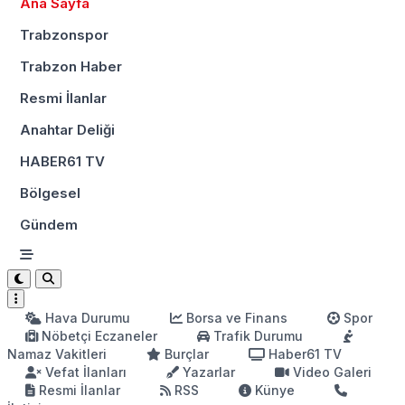
Ana Sayfa
Trabzonspor
Trabzon Haber
Resmi İlanlar
Anahtar Deliği
HABER61 TV
Bölgesel
Gündem
Hava Durumu
Borsa ve Finans
Spor
Nöbetçi Eczaneler
Trafik Durumu
Namaz Vakitleri
Burçlar
Haber61 TV
Vefat İlanları
Yazarlar
Video Galeri
Resmi İlanlar
RSS
Künye