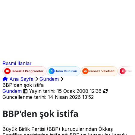
Ad Soyad
E-posta
Şifre
Resmi İlanlar
Haber61 Programlar
Hava Durumu
Namaz Vakitleri
Trafi
N
Ana Sayfa
Gündem
BBP'den şok istifa
Gündem
Yayın tarihi: 15 Ocak 2008 12:36
Güncellenme tarihi: 14 Nisan 2026 13:52
BBP'den şok istifa
Büyük Birlik Partisi (BBP) kurucularından Ökkeş