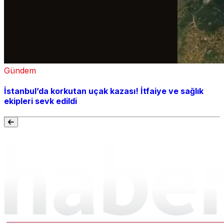
Gündem
İstanbul’da korkutan uçak kazası! İtfaiye ve sağlık
ekipleri sevk edildi