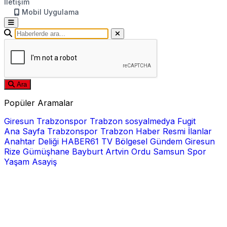
İletişim
Mobil Uygulama
Ara
Popüler Aramalar
Giresun
Trabzonspor
Trabzon
sosyalmedya
Fugit
Ana Sayfa
Trabzonspor
Trabzon Haber
Resmi İlanlar
Anahtar Deliği
HABER61 TV
Bölgesel
Gündem
Giresun
Rize
Gümüşhane
Bayburt
Artvin
Ordu
Samsun
Spor
Yaşam
Asayiş