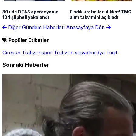
30 ilde DEAŞ operasyonu:
Fındık üreticileri dikkat! TMO
104 şüpheli yakalandı
alım takvimini açıkladı
Diğer Gündem Haberleri
Anasayfaya Dön
Popüler Etiketler
Giresun
Trabzonspor
Trabzon
sosyalmedya
Fugit
Sonraki Haberler