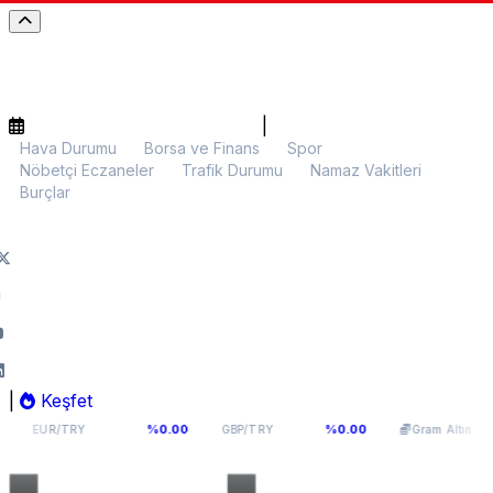
|
Hava Durumu
Borsa ve Finans
Spor
Nöbetçi Eczaneler
Trafik Durumu
Namaz Vakitleri
Burçlar
|
Keşfet
54,9398
64,131
6.099,28
%0.00
%0.00
%0
TRY
GBP/TRY
Gram Altın