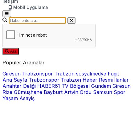
İletişim
Mobil Uygulama
Ara
Popüler Aramalar
Giresun
Trabzonspor
Trabzon
sosyalmedya
Fugit
Ana Sayfa
Trabzonspor
Trabzon Haber
Resmi İlanlar
Anahtar Deliği
HABER61 TV
Bölgesel
Gündem
Giresun
Rize
Gümüşhane
Bayburt
Artvin
Ordu
Samsun
Spor
Yaşam
Asayiş