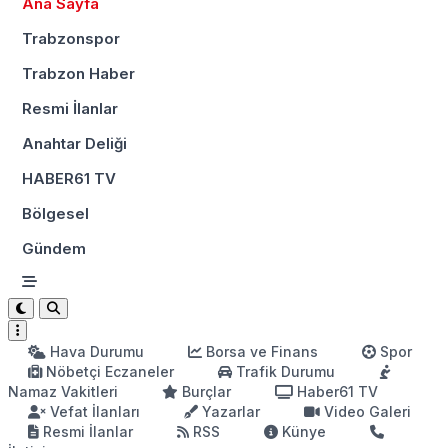
Ana Sayfa
Trabzonspor
Trabzon Haber
Resmi İlanlar
Anahtar Deliği
HABER61 TV
Bölgesel
Gündem
Hava Durumu
Borsa ve Finans
Spor
Nöbetçi Eczaneler
Trafik Durumu
Namaz Vakitleri
Burçlar
Haber61 TV
Vefat İlanları
Yazarlar
Video Galeri
Resmi İlanlar
RSS
Künye