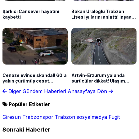
Şarkıcı Cansever hayatını
Bakan Uraloğlu Trabzon
kaybetti
Lisesi yıllarını anlattı! İnşaat
mühendisliğini böyle seçti
Cenaze evinde skandal! 60'a
Artvin-Erzurum yolunda
yakın çürümüş ceset
sürücüler dikkat! Ulaşım
bulundu
kontrollü sağlanacak
Diğer Gündem Haberleri
Anasayfaya Dön
Popüler Etiketler
Giresun
Trabzonspor
Trabzon
sosyalmedya
Fugit
Sonraki Haberler