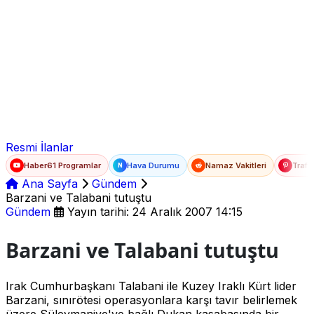
Ad Soyad
E-posta
Şifre
Resmi İlanlar
Haber61 Programlar
Hava Durumu
Namaz Vakitleri
Trafi
N
Ana Sayfa
Gündem
Barzani ve Talabani tutuştu
Gündem
Yayın tarihi: 24 Aralık 2007 14:15
Barzani ve Talabani tutuştu
Irak Cumhurbaşkanı Talabani ile Kuzey Iraklı Kürt lider
Barzani, sınırötesi operasyonlara karşı tavır belirlemek