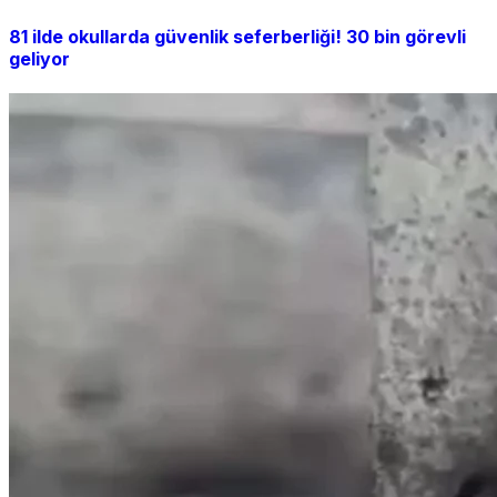
81 ilde okullarda güvenlik seferberliği! 30 bin görevli
geliyor