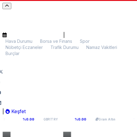
|
Hava Durumu
Borsa ve Finans
Spor
Nöbetçi Eczaneler
Trafik Durumu
Namaz Vakitleri
Burçlar
|
Keşfet
41
64,2936
6.107,34
%0.00
%0.00
%0.00
GBP/TRY
Gram Altın