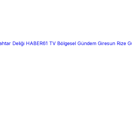
htar Deliği
HABER61 TV
Bölgesel
Gündem
Giresun
Rize
G