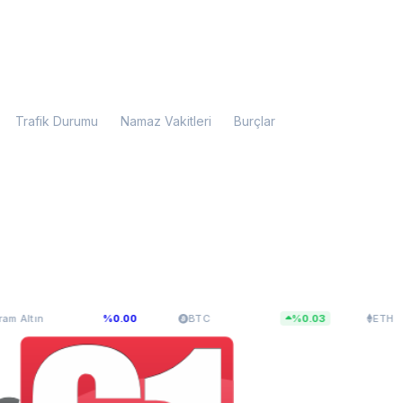
Trafik Durumu
Namaz Vakitleri
Burçlar
107,34
$65.033,54
$1.921,53
%0.00
BTC
%0.03
ETH