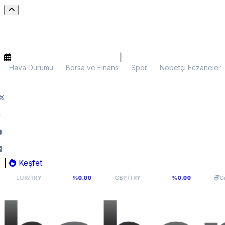
|
Hava Durumu
Borsa ve Finans
Spor
Nöbetçi Eczaneler
|
Keşfet
55,1141
64,2936
6.
TRY
%0.00
GBP/TRY
%0.00
Gram Altın