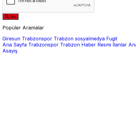
Ara
Popüler Aramalar
Giresun
Trabzonspor
Trabzon
sosyalmedya
Fugit
Ana Sayfa
Trabzonspor
Trabzon Haber
Resmi İlanlar
Ana
Asayiş
E-posta
Şifre