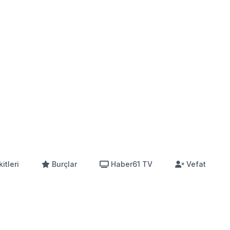
itleri
Burçlar
Haber61 TV
Vefat