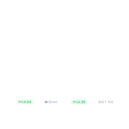
$83,55
13.779,40
%0.05
Brent
%1.29
BIST 100
%0.14