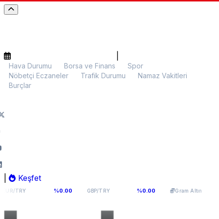
|
Hava Durumu
Borsa ve Finans
Spor
Nöbetçi Eczaneler
Trafik Durumu
Namaz Vakitleri
Burçlar
|
Keşfet
,1141
64,2936
6.107,34
%0.00
%0.00
%0.00
GBP/TRY
Gram Altın