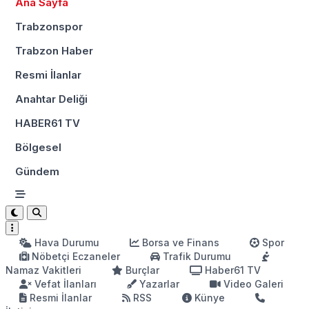
Ana Sayfa
Trabzonspor
Trabzon Haber
Resmi İlanlar
Anahtar Deliği
HABER61 TV
Bölgesel
Gündem
Hava Durumu
Borsa ve Finans
Spor
Nöbetçi Eczaneler
Trafik Durumu
Namaz Vakitleri
Burçlar
Haber61 TV
Vefat İlanları
Yazarlar
Video Galeri
Resmi İlanlar
RSS
Künye