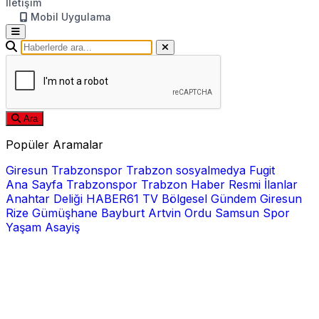
İletişim
Mobil Uygulama
Ara
Popüler Aramalar
Giresun
Trabzonspor
Trabzon
sosyalmedya
Fugit
Ana Sayfa
Trabzonspor
Trabzon Haber
Resmi İlanlar
Anahtar Deliği
HABER61 TV
Bölgesel
Gündem
Giresun
Rize
Gümüşhane
Bayburt
Artvin
Ordu
Samsun
Spor
Yaşam
Asayiş