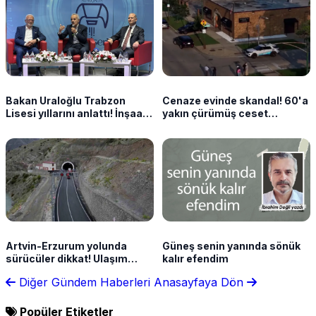
Bakan Uraloğlu Trabzon
Cenaze evinde skandal! 60'a
Lisesi yıllarını anlattı! İnşaat
yakın çürümüş ceset
mühendisliğini böyle seçti
bulundu
Artvin-Erzurum yolunda
Güneş senin yanında sönük
sürücüler dikkat! Ulaşım
kalır efendim
kontrollü sağlanacak
Diğer Gündem Haberleri
Anasayfaya Dön
Popüler Etiketler