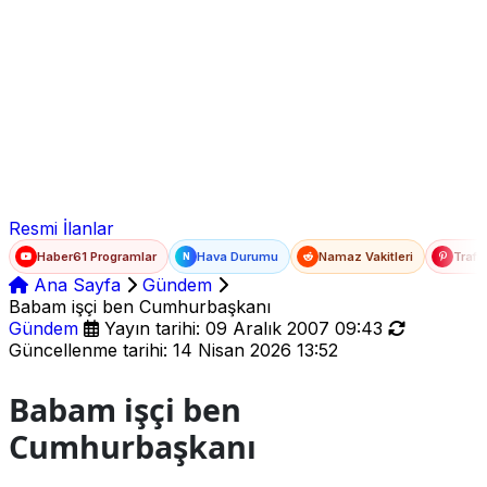
Ad Soyad
E-posta
Şifre
Resmi İlanlar
Haber61 Programlar
Hava Durumu
Namaz Vakitleri
Trafi
N
Ana Sayfa
Gündem
Babam işçi ben Cumhurbaşkanı
Gündem
Yayın tarihi: 09 Aralık 2007 09:43
Güncellenme tarihi: 14 Nisan 2026 13:52
Babam işçi ben
Cumhurbaşkanı